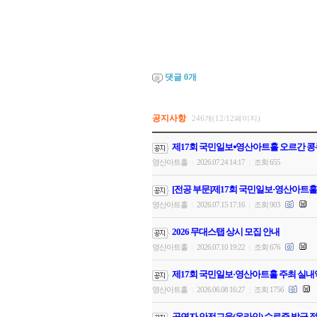
댓글
0
개
공지사항
246개(12/12페이지)
제17회 국민일보⦁영산아트홀 오르간 콩
영산아트홀
2026.07.24 14:17
조회 655
|
|
[전공 부문]제17회 국민일보·영산아트홀
영산아트홀
2026.07.15 17:16
조회 903
|
|
2026 무대스탭 상시 모집 안내
영산아트홀
2026.07.10 19:22
조회 676
|
|
제17회 국민일보·영산아트홀 주최 실내
영산아트홀
2026.06.08 16:27
조회 1756
|
|
공연자 안전교육(온라인) 수료증 발급 절