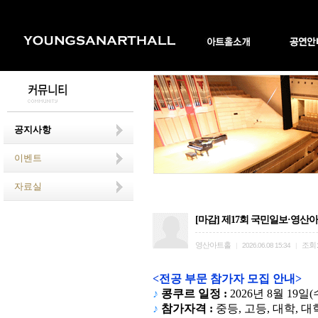
공지사항
이벤트
자료실
[마감] 제17회 국민일보·영산
영산아트홀
조회
|
2026.06.08 15:34
|
<
전공 부문 참가자 모집 안내
>
♪
콩쿠르 일정
:
2026
년
8
월
19
일
(
♪
참가자격
:
중등
,
고등
,
대학
,
대