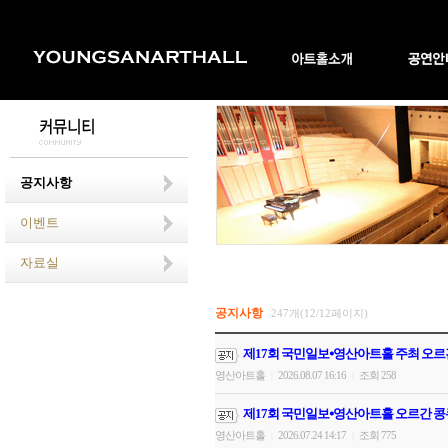
공지사항
이벤트
자료실
공지사항
247개(12/12페이지)
제17회 국민일보⦁영산아트홀 주최 오르
영산아트홀
2026.08.07 16:16
조회 258
|
|
제17회 국민일보⦁영산아트홀 오르간 콩
영산아트홀
2026.07.24 14:17
조회 775
|
|