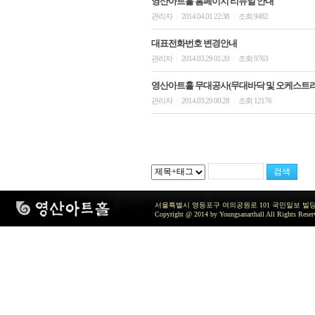
영산아트홀 홈페이지 리뉴얼 안내
관리자
2014.04.01 22:38
조회 9482
|
|
대표전화번호 변경안내
관리자
2014.03.29 01:20
조회 9763
|
|
영산아트홀 무대공사(무대바닥 및 오케스트라 
관리자
2014.03.29 00:28
조회 12176
|
|
서울특별시 영등포구 여의공원로 101 국민일보 빌딩 지하2층 / TEL 
Copyright @ 2014 by Youngsanarthall All Rights Reser