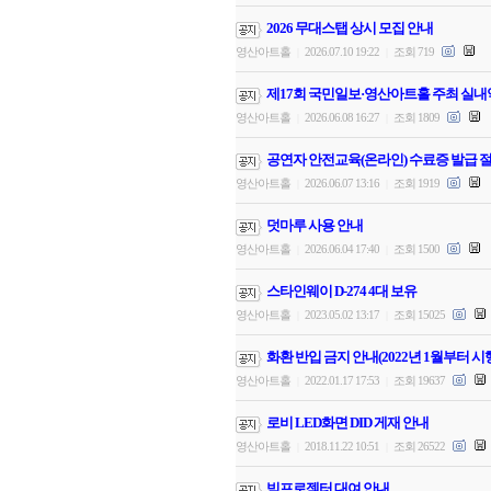
2026 무대스탭 상시 모집 안내
영산아트홀
2026.07.10 19:22
조회 719
|
|
제17회 국민일보·영산아트홀 주최 실내
영산아트홀
2026.06.08 16:27
조회 1809
|
|
공연자 안전교육(온라인) 수료증 발급 절
영산아트홀
2026.06.07 13:16
조회 1919
|
|
덧마루 사용 안내
영산아트홀
2026.06.04 17:40
조회 1500
|
|
스타인웨이 D-274 4대 보유
영산아트홀
2023.05.02 13:17
조회 15025
|
|
화환 반입 금지 안내(2022년 1월부터 시
영산아트홀
2022.01.17 17:53
조회 19637
|
|
로비 LED화면 DID 게재 안내
영산아트홀
2018.11.22 10:51
조회 26522
|
|
빔프로젝터 대여 안내