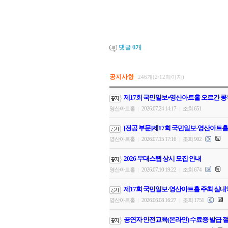
댓글
0
개
공지사항
246개(2/12페이지)
제17회 국민일보⦁영산아트홀 오르간 콩
영산아트홀
2026.07.24 14:17
조회 651
|
|
[전공 부문]제17회 국민일보·영산아트홀
영산아트홀
2026.07.15 17:16
조회 902
|
|
2026 무대스탭 상시 모집 안내
영산아트홀
2026.07.10 19:22
조회 674
|
|
제17회 국민일보·영산아트홀 주최 실내
영산아트홀
2026.06.08 16:27
조회 1751
|
|
공연자 안전교육(온라인) 수료증 발급 절