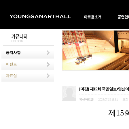
공지사항
이벤트
자료실
[마감] 제15회 국민일보⦁영산
영산아트홀
조회
|
2024.07.15 13:31
|
제
15