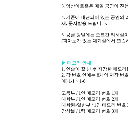
3.
영산아트홀은 매일 공연이 진
4.
기존에 대관되어 있는 공연의 
재
,
문자발송 드립니다
.
5.
콩쿨 당일에는 오르간 리허설이
(
피아노가 있는 대기실에서 연습
▶
메모리 안내
1.
연습이 끝 난 후 저장한 메모
2.
각 번호 안에는
8
개의 저장 번
예
) 1-1 ~ 1-8
고등부
/ 1
인 메모리 번호
1
개
대학부
/ 1
인 메모리 번호
2
개
대학원
⦁
일반부
/ 1
인 메모리 번호
앙상블
/ 1
팀 메모리 번호
3
개