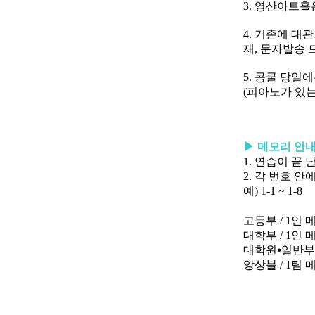
3.
영산아트홀은
4.
기존에 대관
재
,
문자발송 
5.
콩쿨 당일에
(
피아노가 있는
▶
메모리 안
1.
연습이 끝 
2.
각 번호 안
예
) 1-1 ~ 1-8
고등부
/ 1
인 
대학부
/ 1
인 
대학원
⦁
일반
앙상블
/ 1
팀 