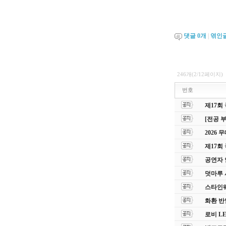
댓글
0
개
|
엮인
246개(2/12페이지)
번호
제17회
[전공 
2026
제17회
공연자 
덧마루 
스타인웨이
화환 반
로비 L