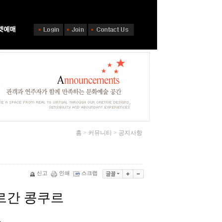
홈 > 커뮤니티 > 공지사항
신고
인쇄
스크랩
르간 콩쿠르
공