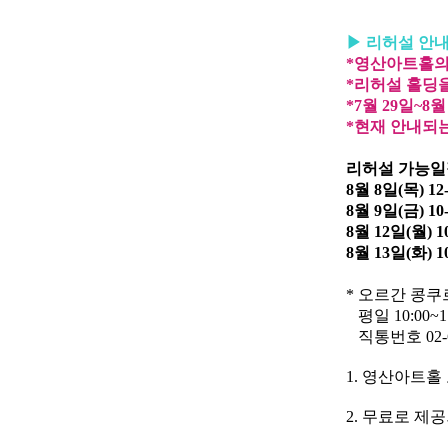
▶
리허설 안
*영산아트홀의
*리허설 홀딩
*7월 29일~
*현재 안내되
리허설 가능
8월 8일(목) 12
8월 9일(금) 10
8월 12일(월) 1
8월 13일(화) 1
*
오르간 콩쿠
평일 10:00~11:
직통번호
02
1.
영산아트홀
2.
무료로 제공