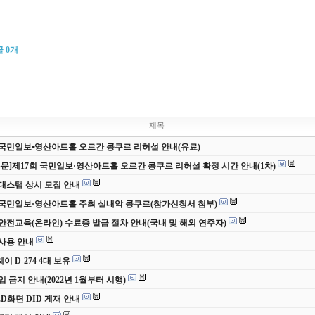
글
0
개
제목
 국민일보⦁영산아트홀 오르간 콩쿠르 리허설 안내(유료)
부문]제17회 국민일보·영산아트홀 오르간 콩쿠르 리허설 확정 시간 안내(1차)
 무대스탭 상시 모집 안내
 국민일보·영산아트홀 주최 실내악 콩쿠르(참가신청서 첨부)
안전교육(온라인) 수료증 발급 절차 안내(국내 및 해외 연주자)
사용 안내
 D-274 4대 보유
입 금지 안내(2022년 1월부터 시행)
ED화면 DID 게재 안내