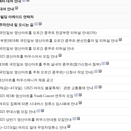
터 대여 안내
대여 안내
 빌딩 아케이드 연락처
주차안내 및 오시는 길
 국민일보·영산아트홀 오르간 콩쿠르 전공부문 리허설 안내(1차)
 부문]제16회 국민일보·영산아트홀 오르간 콩쿠르-본선진출자 및 리허설 안내
 국민일보·영산아트홀 오르간 콩쿠르 리허설 안내
 2025 영산아트홀 하우스어셔 모집 안내
 제16회 국민일보·영산아트홀 주최 실내악 콩쿠르(참가신청서 첨부)
 국민일보·영산아트홀 주최 오르간 콩쿠르(+신청서 작성 안내)
 영산아트홀 하우스매니저 채용 공고
4/6(금)~4/13(일)《2025 여의도 봄꽃축제》 관련 교통통제 안내
2025 제5회 영산아트홀 Youth Concert 연주자 모집
토) 여의도 집회에 따른 시내버스 정류소 임시폐쇄 안내
2025 무대스탭 모집 안내
 2025 상반기 영산아트홀 하우스안내원 모집안내
(토)~12/15(일) 여의도 일대 무정차정류소 안내