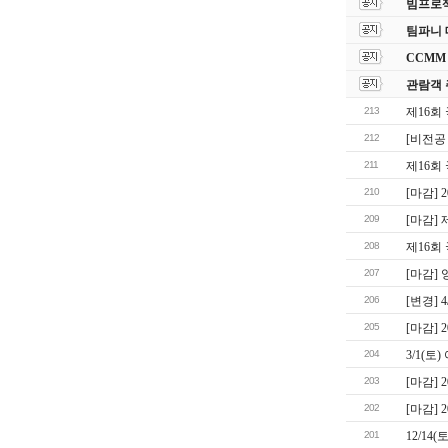
빔프로젝
팀파니 
CCMM
관람객 
213
제16회
212
[비전공
211
제16회
210
[마감]
209
[마감]
208
제16회
207
[마감]
206
[변경] 
205
[마감] 
204
3/1(
203
[마감] 
202
[마감]
201
12/14