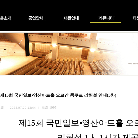
] 제15회 국민일보⦁영산아트홀 오르간 콩쿠르 리허설 안내(3차)
트홀
조회
1995
|
2024.07.29 13:44
|
제
15
회 국민일보
⦁
영산아트홀 오
리허설
1
人
1
시간 제