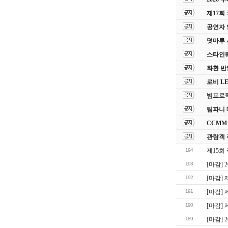
제17회
공연자 
덧마루 
스타인웨이
화환 반
로비 L
빔프로젝
팀파니 
CCMM
관람객 
194
제15회
193
[마감]
192
[마감]
191
[마감]
190
[마감]
189
[마감] 