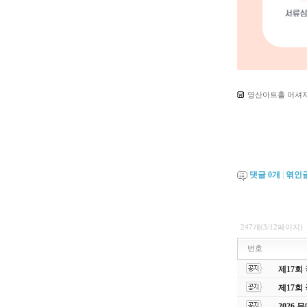
영산아트홀 어셔지원
댓글
0
개
|
엮인
247개(3/12페이지)
번호
제17회
제17회
2026