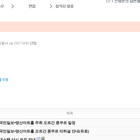
서.xls
(507.5KB)
(72)
글
0
개
제목
 국민일보⦁영산아트홀 주최 오르간 콩쿠르 일정
 국민일보⦁영산아트홀 오르간 콩쿠르 리허설 안내(유료)
 무대스탭 상시 모집 안내