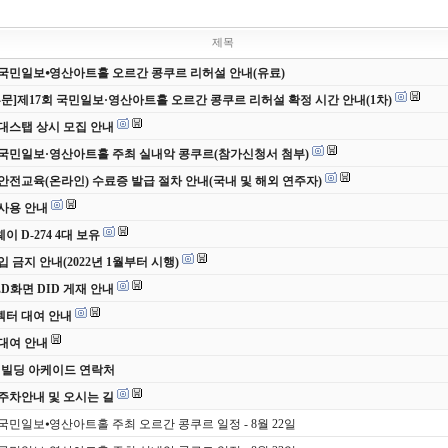
제목
 국민일보⦁영산아트홀 오르간 콩쿠르 리허설 안내(유료)
부문]제17회 국민일보·영산아트홀 오르간 콩쿠르 리허설 확정 시간 안내(1차)
 무대스탭 상시 모집 안내
 국민일보·영산아트홀 주최 실내악 콩쿠르(참가신청서 첨부)
안전교육(온라인) 수료증 발급 절차 안내(국내 및 해외 연주자)
사용 안내
 D-274 4대 보유
입 금지 안내(2022년 1월부터 시행)
ED화면 DID 게재 안내
터 대여 안내
대여 안내
 빌딩 아케이드 연락처
주차안내 및 오시는 길
 국민일보⦁영산아트홀 주최 오르간 콩쿠르 일정 - 8월 22일