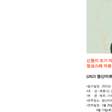
신청이 조기 
정성스레 자료
[2023 영산
▫접수일정 : 2022년 
▫대 상 : 예중⦁고
▫부 문 : 독주, 기
▫연주장소 : 영산아
▫연주일정 : 3월 28일(
6월 13일(화), 20