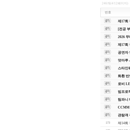
246개(4/12페이지)
번호
제17회
[전공 
2026
제17회
공연자 
덧마루 
스타인웨이
화환 반
로비 L
빔프로젝
팀파니 
CCMM
관람객 
173
제14회