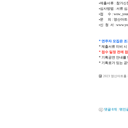
▫제출서류 : 참가신
▫심사방법 : 서류 
▫접 수 : wow_youn
▫문 의 : 영산아트홀 
▫신 청 서 : www.
* 연주자 모집은 조
* 제출서류 미비 시
* 접수 일정 전에 
* 기획공연 안내를
* 기획료가 있는 
2023 영산아트홀
댓글
0
개
|
엮인