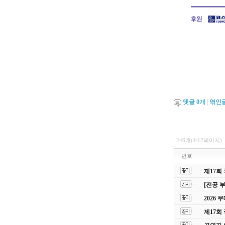
댓글
0
개
|
엮인
246개(4/12페이지)
번호
제17회
[전공 
2026
제17회