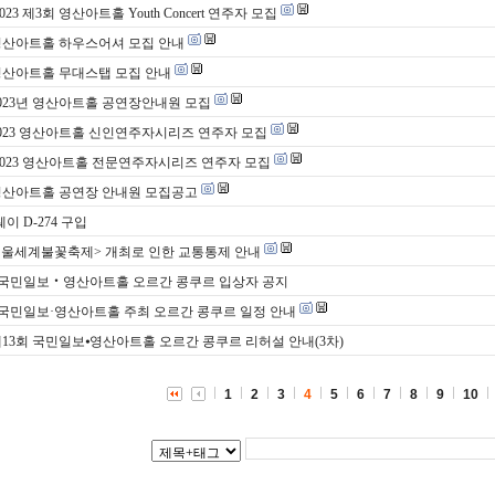
2023 제3회 영산아트홀 Youth Concert 연주자 모집
영산아트홀 하우스어셔 모집 안내
영산아트홀 무대스탭 모집 안내
2023년 영산아트홀 공연장안내원 모집
2023 영산아트홀 신인연주자시리즈 연주자 모집
 2023 영산아트홀 전문연주자시리즈 연주자 모집
영산아트홀 공연장 안내원 모집공고
이 D-274 구입
 <서울세계불꽃축제> 개최로 인한 교통통제 안내
 국민일보‧영산아트홀 오르간 콩쿠르 입상자 공지
 국민일보·영산아트홀 주최 오르간 콩쿠르 일정 안내
제13회 국민일보⦁영산아트홀 오르간 콩쿠르 리허설 안내(3차)
1
2
3
4
5
6
7
8
9
10