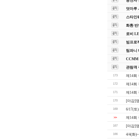
공연자 
덧마루 
스타인웨이
화환 반
로비 L
빔프로젝
팀파니 
CCMM
관람객 
173
제14회
172
제14회
171
제14회
170
[마감]
169
6/17(
>>
제14회
167
[마감]
166
4/4(화