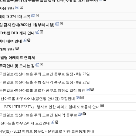
안전교육(온라인) 수료증 발급 절차 안내(국내 및 해외 연주자)
사용 안내
 D-274 4대 보유
입 금지 안내(2022년 1월부터 시행)
ED화면 DID 게재 안내
터 대여 안내
대여 안내
 빌딩 아케이드 연락처
주차안내 및 오시는 길
 국민일보⦁영산아트홀 주최 오르간 콩쿠르 일정 - 8월 22일
 국민일보·영산아트홀 주최 실내악 콩쿠르 일정 - 8월 23일
 국민일보⦁영산아트홀 오르간 콩쿠르 리허설 일정 확인
영산아트홀 하우스어셔(공연장 안내원) 모집안내
토) 「BTS 10TH FESTA」 행사로 인한 여의도 일대 도로통제 안내
 국민일보·영산아트홀 주최 오르간·실내악 콩쿠르
영산아트홀 하우스어셔 모집안내
)~4/9(일) <2023 여의도 봄꽃길> 운영으로 인한 교통통제 안내