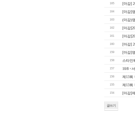
165
[마감] 
164
[마감]
163
(마감)
162
[마감]
161
[마감]
160
[마감]
159
[마감]
158
스타인웨
157
10/8
156
제13회
155
제13회
154
[마감]
글쓰기