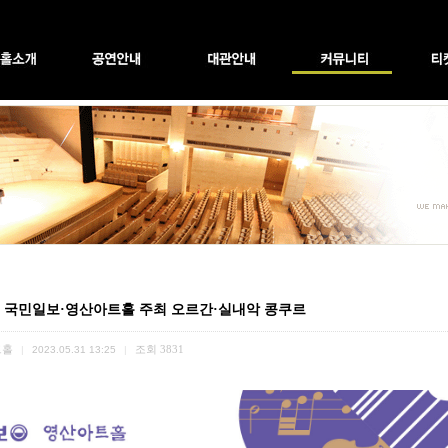
회 국민일보·영산아트홀 주최 오르간·실내악 콩쿠르
트홀
조회
3831
|
2023.05.31 13:25
|