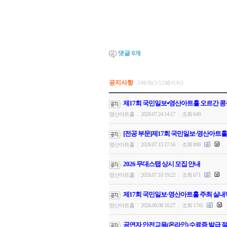
댓글
0
개
공지사항
246개(5/12페이지)
제17회 국민일보⦁영산아트홀 오르간 콩
영산아트홀
2026.07.24 14:17
조회 649
|
|
[전공 부문]제17회 국민일보·영산아트홀
영산아트홀
2026.07.15 17:16
조회 898
|
|
2026 무대스탭 상시 모집 안내
영산아트홀
2026.07.10 19:22
조회 671
|
|
제17회 국민일보·영산아트홀 주최 실내
영산아트홀
2026.06.08 16:27
조회 1741
|
|
공연자 안전교육(온라인) 수료증 발급 절