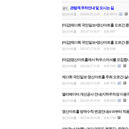
관람객 주차안내 및 오시는 길
영산아트홀
2016.01.25 15:35
조회 49576
|
|
[마감]제13회 국민일보⦁영산아트홀 오르간 콩
영산아트홀
2022.07.18 16:37
조회 3007
|
|
[마감]제13회 국민일보⦁영산아트홀 오르간 콩
영산아트홀
2022.07.12 10:28
조회 4348
|
|
[마감]영산아트홀에서 하우스어셔를 모집합니
영산아트홀
2022.06.27 15:20
조회 5505
|
|
제13회 국민일보·영산아트홀 주최 오르간·실
영산아트홀
2022.06.13 15:38
조회 7679
|
|
엘리베이터 개선공사 안내(지하주차장 이용객
영산아트홀
2022.05.18 14:34
조회 6429
|
|
영산아트홀 방역수칙 변경안내(4/18부터 적용
영산아트홀
2022.04.18 14:38
조회 5704
|
|
4/8(금)~4/18(월) <2022 여의도 봄꽃길> 