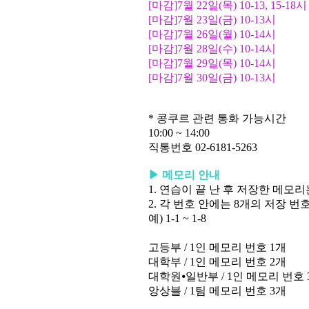
[마감]7
월
22
일
(
목
) 10-13, 15-18
시
[마감]
7
월
23
일
(
금
) 10-13
시
[마감]7
월
26
일
(
월
) 10-14
시
[마감]7
월
28
일
(
수
) 10-14
시
[마감]7
월
29
일
(
목
) 10-14
시
[마감]7
월
30
일
(
금
) 10-13
시
*
콩쿠르 관련 통화 가능시간
10:00 ~ 14:00
직통번호
02-6181-5263
▶
메모리 안내
1.
연습이 끝 난 후 저장한 메모
2.
각 번호 안에는
8
개의 저장 번
예
) 1-1 ~ 1-8
고등부
/ 1
인 메모리 번호
1
개
대학부
/ 1
인 메모리 번호
2
개
대학원
⦁
일반부
/ 1
인 메모리 번호
앙상블
/ 1
팀 메모리 번호
3
개