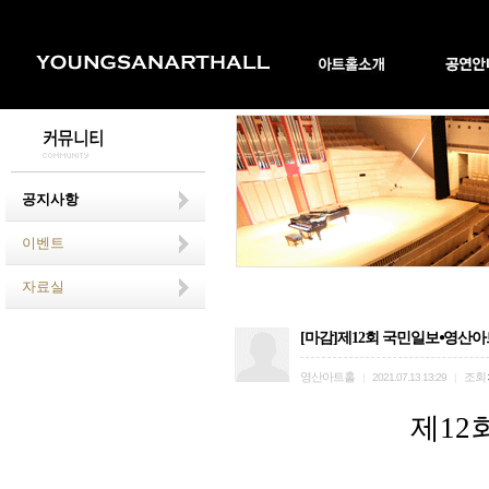
공지사항
이벤트
자료실
[마감]제12회 국민일보⦁영산아
영산아트홀
조회
|
2021.07.13 13:29
|
제
12