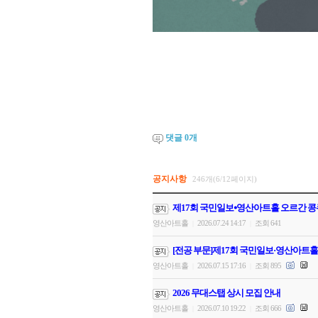
댓글
0
개
공지사항
246개(6/12페이지)
제17회 국민일보⦁영산아트홀 오르간 콩
영산아트홀
2026.07.24 14:17
조회 641
|
|
[전공 부문]제17회 국민일보·영산아트홀
영산아트홀
2026.07.15 17:16
조회 895
|
|
2026 무대스탭 상시 모집 안내
영산아트홀
2026.07.10 19:22
조회 666
|
|