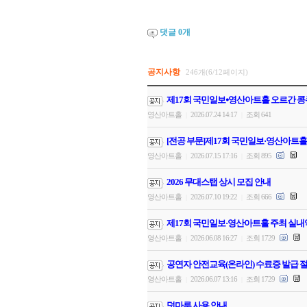
댓글
0
개
공지사항
246개(6/12페이지)
제17회 국민일보⦁영산아트홀 오르간 콩
영산아트홀
2026.07.24 14:17
조회 641
|
|
[전공 부문]제17회 국민일보·영산아트홀
영산아트홀
2026.07.15 17:16
조회 895
|
|
2026 무대스탭 상시 모집 안내
영산아트홀
2026.07.10 19:22
조회 666
|
|
제17회 국민일보·영산아트홀 주최 실내
영산아트홀
2026.06.08 16:27
조회 1729
|
|
공연자 안전교육(온라인) 수료증 발급 절
영산아트홀
2026.06.07 13:16
조회 1729
|
|
덧마루 사용 안내