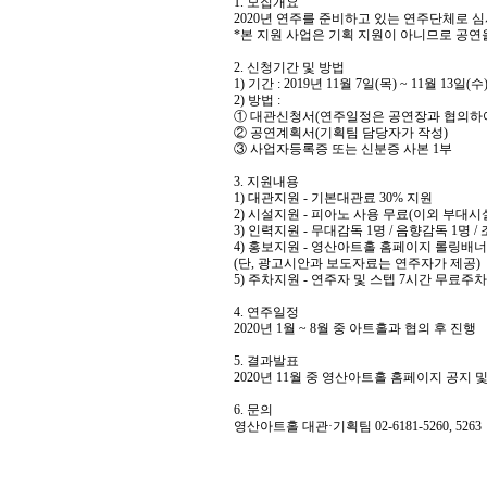
1. 모집개요
2020년 연주를 준비하고 있는 연주단체로 심
*본 지원 사업은 기획 지원이 아니므로 공연
2. 신청기간 및 방법
1) 기간 : 2019년 11월 7일(목) ~ 11월 13일(수
2) 방법 :
① 대관신청서(연주일정은 공연장과 협의하여
② 공연계획서(기획팀 담당자가 작성)
③ 사업자등록증 또는 신분증 사본 1부
3. 지원내용
1) 대관지원 - 기본대관료 30% 지원
2) 시설지원 - 피아노 사용 무료(이외 부대
3) 인력지원 - 무대감독 1명 / 음향감독 1명 /
4) 홍보지원 - 영산아트홀 홈페이지 롤링배
(단, 광고시안과 보도자료는 연주자가 제공)
5) 주차지원 - 연주자 및 스텝 7시간 무료주
4. 연주일정
2020년 1월 ~ 8월 중 아트홀과 협의 후 진행
5. 결과발표
2020년 11월 중 영산아트홀 홈페이지 공지 
6. 문의
영산아트홀 대관·기획팀 02-6181-5260, 5263