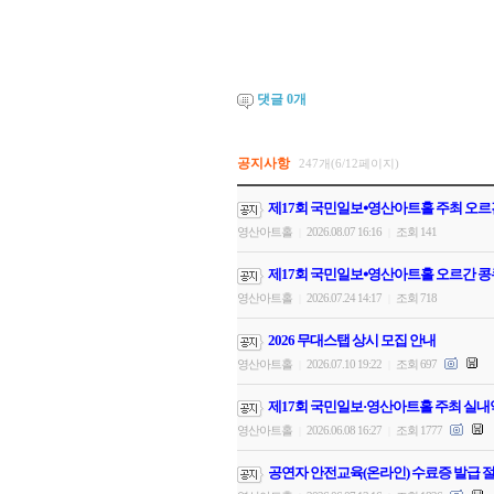
댓글
0
개
공지사항
247개(6/12페이지)
제17회 국민일보⦁영산아트홀 주최 오르
영산아트홀
2026.08.07 16:16
조회 141
|
|
제17회 국민일보⦁영산아트홀 오르간 콩
영산아트홀
2026.07.24 14:17
조회 718
|
|
2026 무대스탭 상시 모집 안내
영산아트홀
2026.07.10 19:22
조회 697
|
|
제17회 국민일보·영산아트홀 주최 실내
영산아트홀
2026.06.08 16:27
조회 1777
|
|
공연자 안전교육(온라인) 수료증 발급 절