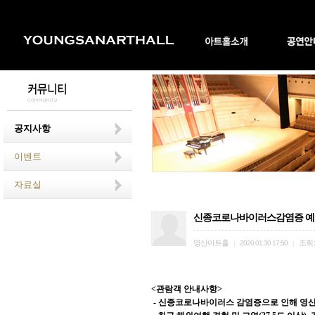
공지사항
이벤트
자료실
신종코로나바이러스감염증 예
영산아트홀
조회
|
2020.01.30 17:50
|
<관람객 안내사항>
- 신종코로나바이러스 감염증으로 인해
영산