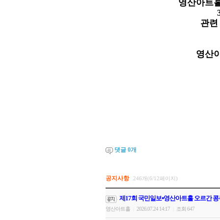
영산아트홀
관련
영산아
댓글
0
개
공지사항
246개(6/12페이지)
제17회 국민일보⦁영산아트홀 오르간 콩
영산아트홀
2026.07.24 14:17
조회 647
|
|