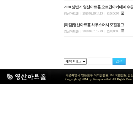
2020 상반기 영산아트홀 오르간아카데미 수
영산아트홀
2020.02.18 14:13
조회 5004
|
|
[마감]영산아트홀 하우스어셔 모집공고
영산아트홀
2020.02.01 17:49
조회 8305
|
|
서울특별시 영등포구 여의공원로 101 국민일보 빌딩 지하2층 / TEL 
Copyright @ 2014 by Youngsanarthall All Rights Reser