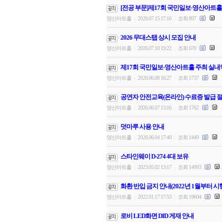
[전공 부문]제17회 국민일보·영산아트홀
영산아트홀
2026.07.15 17:16
조회 897
|
|
2026 무대스탭 상시 모집 안내
영산아트홀
2026.07.10 19:22
조회 670
|
|
제17회 국민일보·영산아트홀 주최 실내
영산아트홀
2026.06.08 16:27
조회 1737
|
|
공연자 안전교육(온라인) 수료증 발급 절
영산아트홀
2026.06.07 13:16
조회 1762
|
|
덧마루 사용 안내
영산아트홀
2026.06.04 17:40
조회 1449
|
|
스타인웨이 D-274 4대 보유
영산아트홀
2023.05.02 13:17
조회 14993
|
|
화환 반입 금지 안내(2022년 1월부터 시
영산아트홀
2022.01.17 17:53
조회 19604
|
|
로비 LED화면 DID 게재 안내