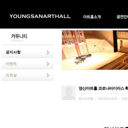
공지사항
이벤트
자료실
영산아트홀 코로나바이러스 확
영산아트홀
조회
|
2020.02.25 16:04
|