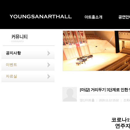
공지사항
이벤트
자료실
[마감] 거리두기 5단계로 인
영산아트홀
조회
|
2020.11.12 15:32
|
코로나1
연주자