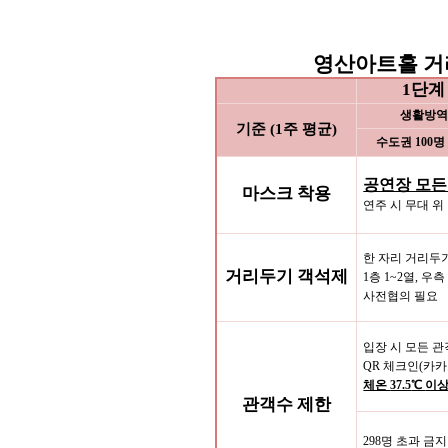
영산아트홀 거
1
단계
생활방역
기준
(1
주 평균
)
수도권
100
명
공연장 모든
마스크 착용
연주 시 무대 
한 자리 거리두
거리두기 객석제
1
층
1~2
열
,
우
사전협의 필요
입장 시 모든 관
QR
체크인
(
카카
체온
37.5
℃
이상
관객수 제한
298
명 초과 금지