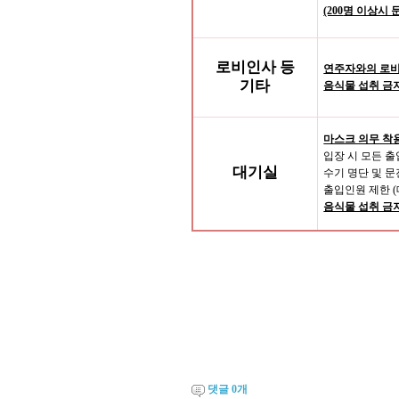
(200
명 이상시 
로비인사 등
연주자와의 로
기타
음식물 섭취 금
마스크 의무 착
입장 시 모든 
대기실
수기 명단 및 
출입인원 제한
(
음식물 섭취 금
댓글
0
개