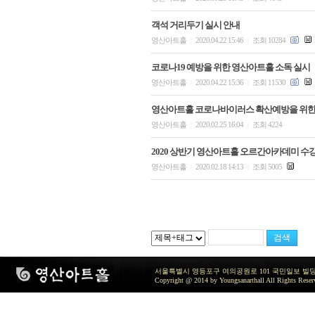
객석 거리두기 실시 안내
영산아트홀
2020.04.22 15:46
조회 10284
|
|
코로나19 예방을 위한 영산아트홀 소독 실시
영산아트홀
2020.04.22 15:36
조회 11530
|
|
영산아트홀 코로나바이러스 확산예방을 위한
영산아트홀
2020.02.25 16:04
조회 4224
|
|
2020 상반기 영산아트홀 오르간아카데미 수
영산아트홀
2020.02.18 14:13
조회 5005
|
|
서울특별시 영등포구 여의공원로 101 국민일보 빌딩 지하2층 / TEL 
Copyright @ 2014 by Youngsanarthall All Rights Reser