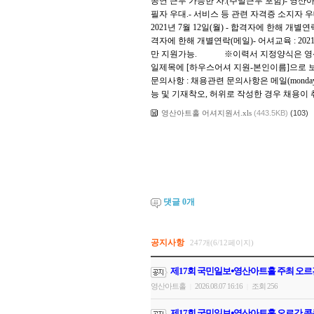
공연 근무 가능한 자.(주말근무 포함)- 영산
필자 우대.- 서비스 등 관련 자격증 소지자 우대. 
2021년 7월 12일(월) - 합격자에 한해 개별연락
격자에 한해 개별연락(메일)- 어셔교육 : 2
만 지원가능. ※이력서 지정양식은 영산아트홀 
일제목에 [하우스어셔 지원-본인이름]으로 보내
문의사항 : 채용관련 문의사항은 메일(monday
능 및 기재착오, 허위로 작성한 경우 채용이 
영산아트홀 어셔지원서.xls
(443.5KB)
(103)
댓글
0
개
공지사항
247개(6/12페이지)
제17회 국민일보⦁영산아트홀 주최 오르
영산아트홀
2026.08.07 16:16
조회 256
|
|
제17회 국민일보⦁영산아트홀 오르간 콩