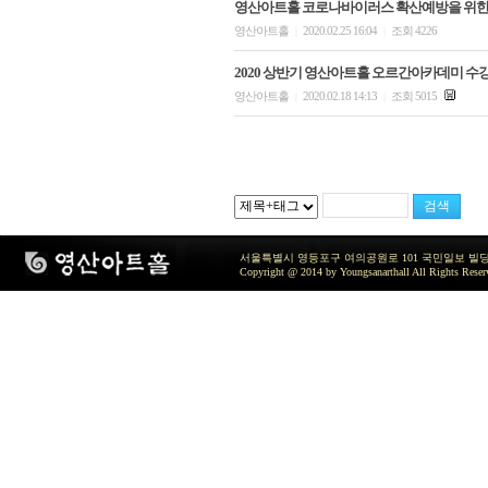
영산아트홀 코로나바이러스 확산예방을 위한
영산아트홀
2020.02.25 16:04
조회 4226
|
|
2020 상반기 영산아트홀 오르간아카데미 수
영산아트홀
2020.02.18 14:13
조회 5015
|
|
서울특별시 영등포구 여의공원로 101 국민일보 빌딩 지하2층 / TEL 
Copyright @ 2014 by Youngsanarthall All Rights Reser