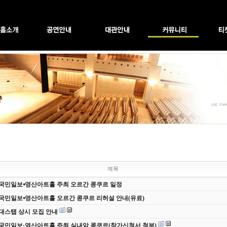
제목
 국민일보⦁영산아트홀 주최 오르간 콩쿠르 일정
 국민일보⦁영산아트홀 오르간 콩쿠르 리허설 안내(유료)
 무대스탭 상시 모집 안내
 국민일보·영산아트홀 주최 실내악 콩쿠르(참가신청서 첨부)