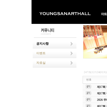
공지사항
이벤트
자료실
247개(12/12페이지)
번호
제17회
제17회
2026
제17회