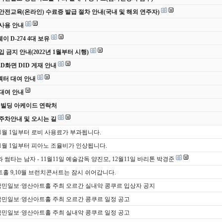
안전교육(온라인) 수료증 발급 절차 안내(국내 및 해외 연주자)
사용 안내
 D-274 4대 보유
입 금지 안내(2022년 1월부터 시행)
ED화면 DID 게재 안내
터 대여 안내
대여 안내
 빌딩 아케이드 연락처
주차안내 및 오시는 길
년 1월 1일부터 로비 사용료가 부과됩니다.
년 1월 1일부터 피아노 조율비가 인상됩니다.
 썸타는 남자 - 11월11일 예술감독 양진모, 12월11일 바리톤 박경준
홀 9,10월 브런치콘서트는 잠시 쉬어갑니다.
국민일보·영산아트홀 주최 오르간 실내악 콩쿠르 입상자 공지
국민일보·영산아트홀 주최 오르간 콩쿠르 일정 공고
국민일보·영산아트홀 주최 실내악 콩쿠르 일정 공고