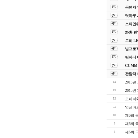
공연자 
덧마루 
스타인웨이
화환 반
로비 L
빔프로젝
팀파니 
CCMM
관람객 
14
2015
13
2015
12
오페라와
11
영산아트
10
제6회 
9
제6회 
8
제6회 