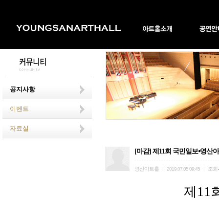
공지사항
이벤트
자료실
[마감] 제11회 국민일보⦁영산
영산아트홀
조회
|
2019.07.05 09:45
|
제
11