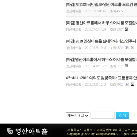
[마감] 제11회 국민일보⦁영산아트홀 오르간 콩
영산아트홀
2019.07.05 09:45
조회 4565
|
|
[마감] 영산아트홀에서 하우스어셔를 모집합
영산아트홀
2019.07.03 17:29
조회 5397
|
|
[마감] 2019 영산아트홀 실내악시리즈 연주자
영산아트홀
2019.04.25 17:48
조회 9522
|
|
[마감]영산아트홀에서 하우스 어셔를 모집합
영산아트홀
2019.04.10 15:22
조회 5167
|
|
4/5~4/11 <2019 여의도 벚꽃축제> 교통통제 
영산아트홀
2019.03.31 13:43
조회 7042
|
|
서울특별시 영등포구 여의공원로 101 국민일보 빌딩 지하2층 / TEL 
Copyright @ 2014 by Youngsanarthall All Rights Reser