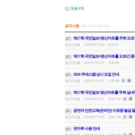
댓글
0
개
공지사항
247개(7/12페이지)
제17회 국민일보⦁영산아트홀 주최 오르
영산아트홀
2026.08.07 16:16
조회 39
|
|
제17회 국민일보⦁영산아트홀 오르간 콩
영산아트홀
2026.07.24 14:17
조회 682
|
|
2026 무대스탭 상시 모집 안내
영산아트홀
2026.07.10 19:22
조회 680
|
|
제17회 국민일보·영산아트홀 주최 실내
영산아트홀
2026.06.08 16:27
조회 1761
|
|
공연자 안전교육(온라인) 수료증 발급 절
영산아트홀
2026.06.07 13:16
조회 1786
|
|
덧마루 사용 안내