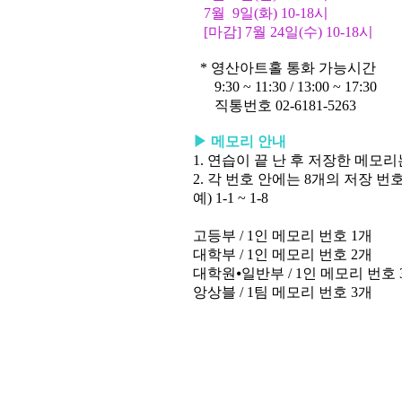
7
월
9
일
(
화
) 10-18
시
[마감] 7
월
24
일
(
수
) 10-18
시
*
영산아트홀 통화 가능시간
9:30 ~ 11:30 / 13:00 ~ 17:30
직통번호
02-6181-5263
▶
메모리 안내
1.
연습이 끝 난 후 저장한 메모
2.
각 번호 안에는
8
개의 저장 번
예
) 1-1 ~ 1-8
고등부
/ 1
인 메모리 번호
1
개
대학부
/ 1
인 메모리 번호
2
개
대학원
⦁
일반부
/ 1
인 메모리 번호
앙상블
/ 1
팀 메모리 번호
3
개