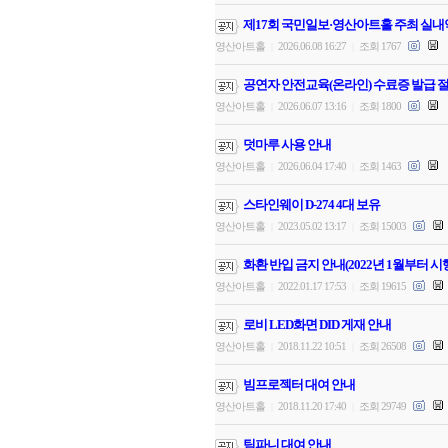
제17회 국민일보·영산아트홀 주최 실내
영산아트홀
2026.06.08 16:27
조회 1767
|
|
공연자 안전교육(온라인) 수료증 발급 절
영산아트홀
2026.06.07 13:16
조회 1800
|
|
덧마루 사용 안내
영산아트홀
2026.06.04 17:40
조회 1463
|
|
스타인웨이 D-274 4대 보유
영산아트홀
2023.05.02 13:17
조회 15003
|
|
화환 반입 금지 안내(2022년 1월부터 시
영산아트홀
2022.01.17 17:53
조회 19615
|
|
로비 LED화면 DID 게재 안내
영산아트홀
2018.11.22 10:51
조회 26508
|
|
빔프로젝터 대여 안내
영산아트홀
2018.11.20 17:40
조회 29749
|
|
팀파니 대여 안내