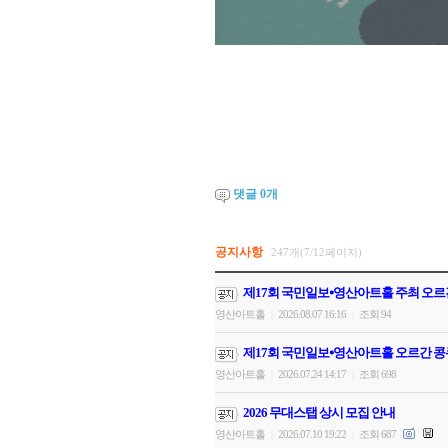
댓글
0
개
공지사항
247개(7/12페이지)
제17회 국민일보⦁영산아트홀 주최 오르
영산아트홀
2026.08.07 16:16
조회 94
|
|
제17회 국민일보⦁영산아트홀 오르간 콩
영산아트홀
2026.07.24 14:17
조회 698
|
|
2026 무대스탭 상시 모집 안내
영산아트홀
2026.07.10 19:22
조회 687
|
|