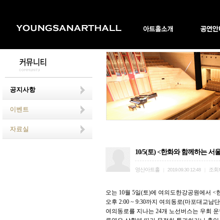
공지사항
이벤트
자료실
10/5(토) <한화와 함께하는 
영산아트홀
조회
|
2019.09.30 12:48
|
오는 10월 5일(토)에 여의도한강공원에서 
오후 2:00 ~ 9:30까지 여의동로(마포대교
여의동로를 지나는 24개 노선버스는 우회 운