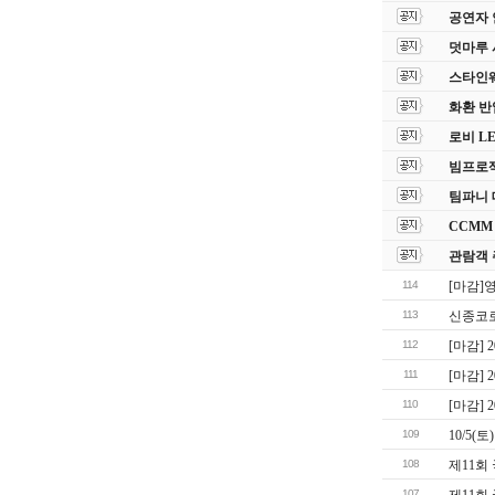
공연자 
덧마루 
스타인웨이
화환 반
로비 L
빔프로젝
팀파니 
CCMM
관람객 
114
[마감]
113
신종코
112
[마감]
111
[마감]
110
[마감]
109
10/5
108
제11회
107
제11회