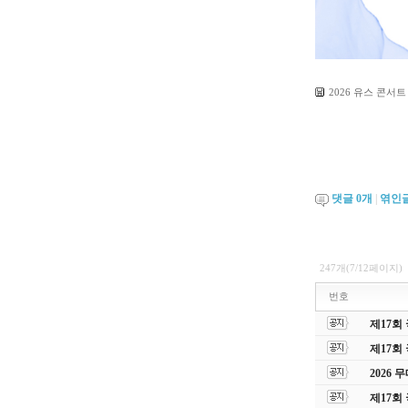
2026 유스 콘서트
댓글
0
개
|
엮인
247개(7/12페이지)
번호
제17회
제17회
2026
제17회