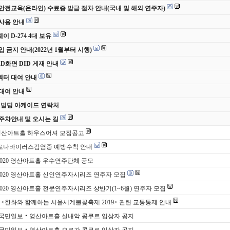
안전교육(온라인) 수료증 발급 절차 안내(국내 및 해외 연주자)
사용 안내
 D-274 4대 보유
입 금지 안내(2022년 1월부터 시행)
ED화면 DID 게재 안내
터 대여 안내
대여 안내
 빌딩 아케이드 연락처
주차안내 및 오시는 길
영산아트홀 하우스어셔 모집공고
로나바이러스감염증 예방수칙 안내
 2020 영산아트홀 우수연주단체 공모
 2020 영산아트홀 신인연주자시리즈 연주자 모집
 2020 영산아트홀 전문연주자시리즈 상반기(1~6월) 연주자 모집
(토) <한화와 함께하는 서울세계불꽃축제 2019> 관련 교통통제 안내
 국민일보‧영산아트홀 실내악 콩쿠르 입상자 공지
 국민일보‧영산아트홀 오르간 콩쿠르 입상자 공지