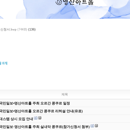
 신청서.hwp
(74KB)
(136)
글
0
개
제목
 국민일보⦁영산아트홀 주최 오르간 콩쿠르 일정
 국민일보⦁영산아트홀 오르간 콩쿠르 리허설 안내(유료)
 무대스탭 상시 모집 안내
 국민일보·영산아트홀 주최 실내악 콩쿠르(참가신청서 첨부)