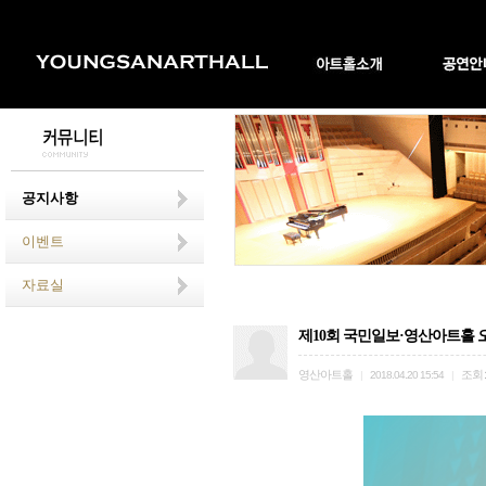
공지사항
이벤트
자료실
제10회 국민일보·영산아트홀 
영산아트홀
조회
|
2018.04.20 15:54
|