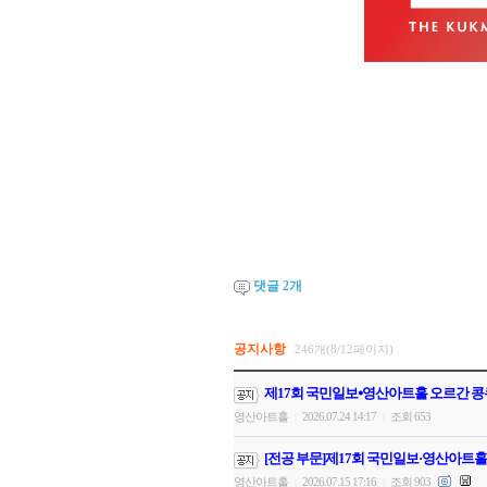
댓글
2
개
공지사항
246개(8/12페이지)
제17회 국민일보⦁영산아트홀 오르간 콩
영산아트홀
2026.07.24 14:17
조회 653
|
|
[전공 부문]제17회 국민일보·영산아트홀
영산아트홀
2026.07.15 17:16
조회 903
|
|