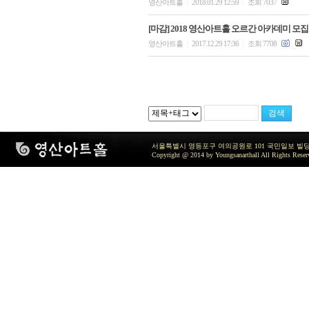
영산아트홀
2018.01.29 12:59
조회 7037
|
|
[마감] 2018 영산아트홀 오르간 아카데미 모집
영산아트홀
2017.12.29 17:36
조회 7708
|
|
서울특별시 영등포구 여의공원로 101 국민일보 빌딩 지하2층 / TEL 
Copyright @ 2014 by Youngsanarthall All Rights Reser