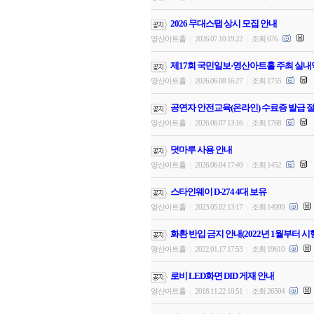
2026 무대스탭 상시 모집 안내
영산아트홀
2026.07.10 19:22
조회 676
|
|
제17회 국민일보·영산아트홀 주최 실내
영산아트홀
2026.06.08 16:27
조회 1755
|
|
공연자 안전교육(온라인) 수료증 발급 절
영산아트홀
2026.06.07 13:16
조회 1768
|
|
덧마루 사용 안내
영산아트홀
2026.06.04 17:40
조회 1452
|
|
스타인웨이 D-274 4대 보유
영산아트홀
2023.05.02 13:17
조회 14999
|
|
화환 반입 금지 안내(2022년 1월부터 시
영산아트홀
2022.01.17 17:53
조회 19610
|
|
로비 LED화면 DID 게재 안내
영산아트홀
2018.11.22 10:51
조회 26504
|
|