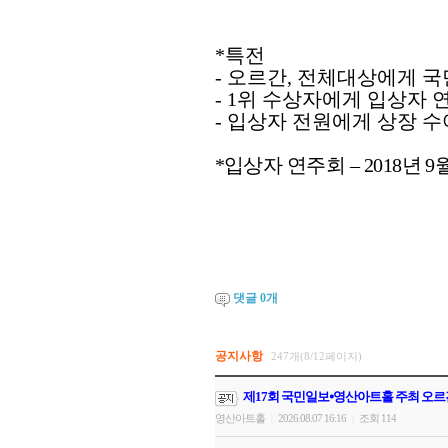
*
특전
-
오르간
,
전체대상에게 국
- 1
위 수상자에게 입상자 
-
입상자 전원에게 상장 수
*
입상자 연주회
–
2018
년
9
댓글
0
개
공지사항
247개(8/12페이지)
제17회 국민일보⦁영산아트홀 주최 오르
영산아트홀
2026.08.07 16:16
조회 114
|
|