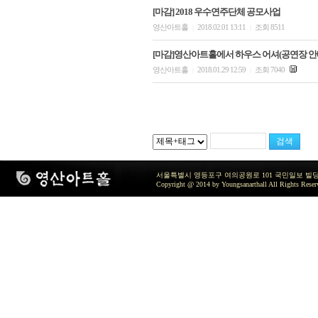
[마감] 2018 우수연주단체 공모사업
영산아트홀
2018.02.01 13:11
조회 8511
|
|
[마감]영산아트홀에서 하우스 어셔(공연장 안
영산아트홀
2018.01.29 12:59
조회 7040
|
|
서울특별시 영등포구 여의공원로 101 국민일보 빌딩 지하2층 / TEL 
Copyright @ 2014 by Youngsanarthall All Rights Reser