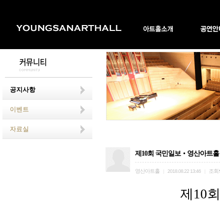
공지사항
이벤트
자료실
제10회 국민일보‧영산아트홀
영산아트홀
조회
|
2018.08.22 13:46
|
제
10
회