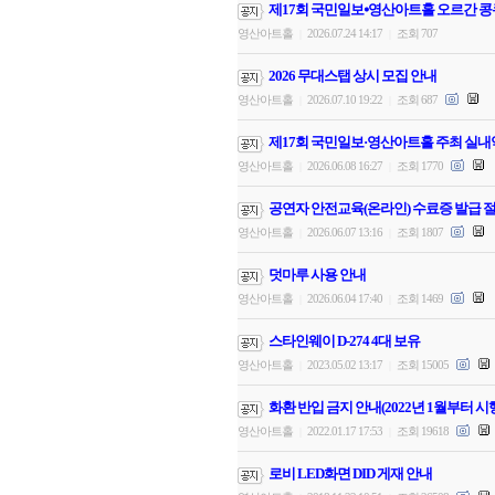
제17회 국민일보⦁영산아트홀 오르간 콩
영산아트홀
2026.07.24 14:17
조회 707
|
|
2026 무대스탭 상시 모집 안내
영산아트홀
2026.07.10 19:22
조회 687
|
|
제17회 국민일보·영산아트홀 주최 실내
영산아트홀
2026.06.08 16:27
조회 1770
|
|
공연자 안전교육(온라인) 수료증 발급 절
영산아트홀
2026.06.07 13:16
조회 1807
|
|
덧마루 사용 안내
영산아트홀
2026.06.04 17:40
조회 1469
|
|
스타인웨이 D-274 4대 보유
영산아트홀
2023.05.02 13:17
조회 15005
|
|
화환 반입 금지 안내(2022년 1월부터 시
영산아트홀
2022.01.17 17:53
조회 19618
|
|
로비 LED화면 DID 게재 안내