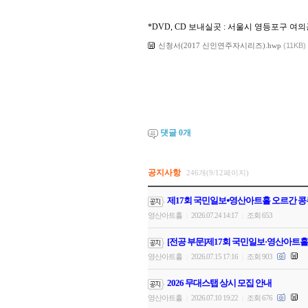
*DVD, CD 보내실곳 : 서울시 영등포구 
신청서(2017 신인연주자시리즈).hwp
(11KB)
댓글
0
개
공지사항
246개(9/12페이지)
제17회 국민일보⦁영산아트홀 오르간 콩
영산아트홀
2026.07.24 14:17
조회 653
|
|
[전공 부문]제17회 국민일보·영산아트홀
영산아트홀
2026.07.15 17:16
조회 903
|
|
2026 무대스탭 상시 모집 안내
영산아트홀
2026.07.10 19:22
조회 676
|
|