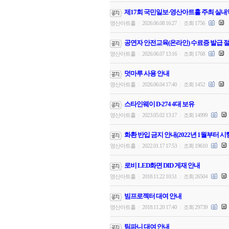
제17회 국민일보·영산아트홀 주최 실내
영산아트홀
2026.06.08 16:27
조회 1756
|
|
공연자 안전교육(온라인) 수료증 발급 절
영산아트홀
2026.06.07 13:16
조회 1768
|
|
덧마루 사용 안내
영산아트홀
2026.06.04 17:40
조회 1452
|
|
스타인웨이 D-274 4대 보유
영산아트홀
2023.05.02 13:17
조회 14999
|
|
화환 반입 금지 안내(2022년 1월부터 시
영산아트홀
2022.01.17 17:53
조회 19610
|
|
로비 LED화면 DID 게재 안내
영산아트홀
2018.11.22 10:51
조회 26504
|
|
빔프로젝터 대여 안내
영산아트홀
2018.11.20 17:40
조회 29739
|
|
팀파니 대여 안내