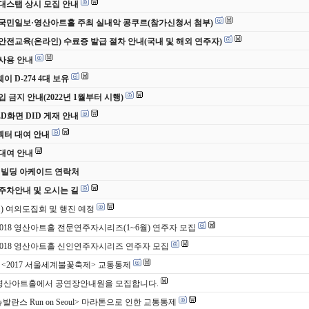
 무대스탭 상시 모집 안내
 국민일보·영산아트홀 주최 실내악 콩쿠르(참가신청서 첨부)
안전교육(온라인) 수료증 발급 절차 안내(국내 및 해외 연주자)
사용 안내
 D-274 4대 보유
입 금지 안내(2022년 1월부터 시행)
ED화면 DID 게재 안내
터 대여 안내
대여 안내
 빌딩 아케이드 연락처
주차안내 및 오시는 길
(토) 여의도집회 및 행진 예정
 2018 영산아트홀 전문연주자시리즈(1~6월) 연주자 모집
 2018 영산아트홀 신인연주자시리즈 연주자 모집
토) <2017 서울세계불꽃축제> 교통통제
 영산아트홀에서 공연장안내원을 모집합니다.
 뉴발란스 Run on Seoul> 마라톤으로 인한 교통통제