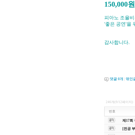
150,000원
피아노 조율비
'좋은 공연'을
감사합니다.
댓글
0
개
|
엮인
246개(9/12페이지)
번호
제17회
[전공 