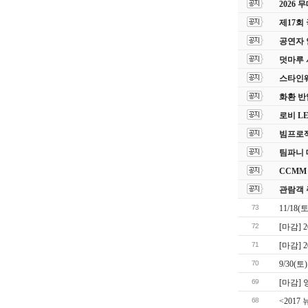
2026
제17회
공연자 
덧마루 
스타인웨이
화환 반
로비 L
빔프로젝
팀파니 
CCMM
관람객 
73
11/18
72
[마감]
71
[마감]
70
9/30(
69
[마감]
68
<2017