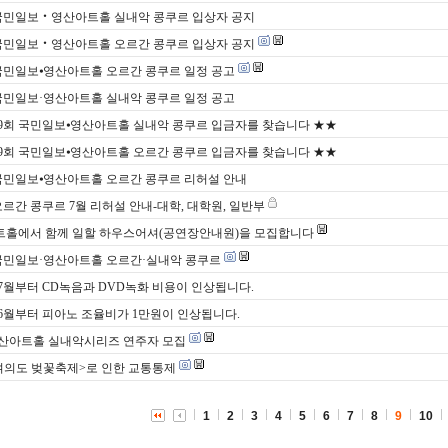
국민일보‧영산아트홀 실내악 콩쿠르 입상자 공지
국민일보‧영산아트홀 오르간 콩쿠르 입상자 공지
국민일보⦁영산아트홀 오르간 콩쿠르 일정 공고
국민일보·영산아트홀 실내악 콩쿠르 일정 공고
9회 국민일보⦁영산아트홀 실내악 콩쿠르 입금자를 찾습니다 ★★
9회 국민일보⦁영산아트홀 오르간 콩쿠르 입금자를 찾습니다 ★★
국민일보⦁영산아트홀 오르간 콩쿠르 리허설 안내
오르간 콩쿠르 7월 리허설 안내-대학, 대학원, 일반부
홀에서 함께 일할 하우스어셔(공연장안내원)을 모집합니다
국민일보·영산아트홀 오르간·실내악 콩쿠르
년 7월부터 CD녹음과 DVD녹화 비용이 인상됩니다.
년 6월부터 피아노 조율비가 1만원이 인상됩니다.
 영산아트홀 실내악시리즈 연주자 모집
7 여의도 벚꽃축제>로 인한 교통통제
1
2
3
4
5
6
7
8
9
10