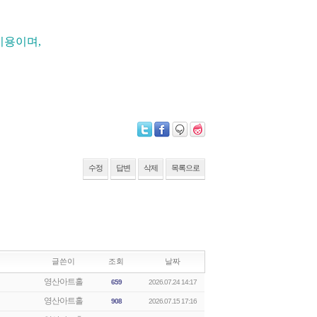
비용이며,
수정
답변
삭제
목록으로
글쓴이
조회
날짜
영산아트홀
659
2026.07.24 14:17
영산아트홀
908
2026.07.15 17:16