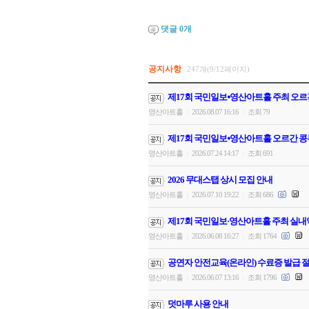
댓글
0
개
공지사항
247개(9/12페이지)
제17회 국민일보⦁영산아트홀 주최 오르
영산아트홀
2026.08.07 16:16
조회 79
|
|
제17회 국민일보⦁영산아트홀 오르간 콩
영산아트홀
2026.07.24 14:17
조회 691
|
|
2026 무대스탭 상시 모집 안내
영산아트홀
2026.07.10 19:22
조회 686
|
|
제17회 국민일보·영산아트홀 주최 실내
영산아트홀
2026.06.08 16:27
조회 1764
|
|
공연자 안전교육(온라인) 수료증 발급 절
영산아트홀
2026.06.07 13:16
조회 1796
|
|
덧마루 사용 안내