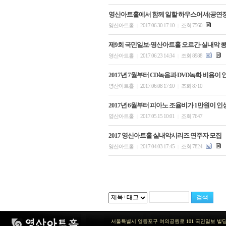
영산아트홀에서 함께 일할 하우스어셔(공연
영산아트홀
2017.06.30 17:10
조회 7560
|
|
제9회 국민일보·영산아트홀 오르간·실내악 
영산아트홀
2017.06.23 14:34
조회 8988
|
|
2017년 7월부터 CD녹음과 DVD녹화 비용이
영산아트홀
2017.06.08 17:10
조회 8710
|
|
2017년 6월부터 피아노 조율비가 1만원이 인
영산아트홀
2017.05.15 10:01
조회 7647
|
|
2017 영산아트홀 실내악시리즈 연주자 모집
영산아트홀
2017.04.03 17:45
조회 7824
|
|
서울특별시 영등포구 여의공원로 101 국민일보 빌딩 지하2층 / TEL 