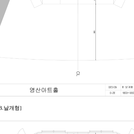
B.날개
형]