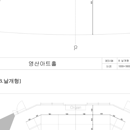
B.날개
형]