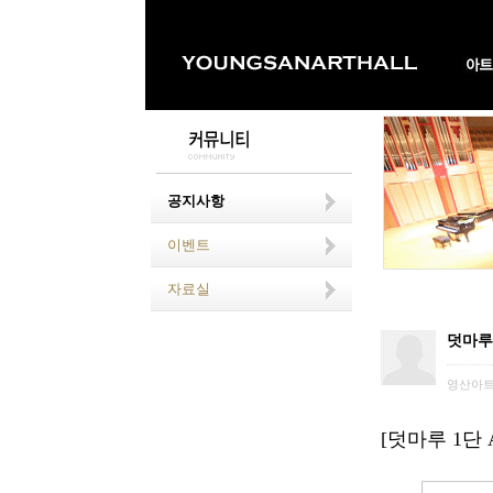
공지사항
이벤트
자료실
덧마루
영산아
[덧마루 1단 