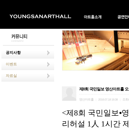
공지사항
이벤트
자료실
제8회 국민일보 영산아트홀 오
영산아트홀
조회
|
2016.07.18 16:38
|
<제8회 국민일보⦁
리허설 1人 1시간 