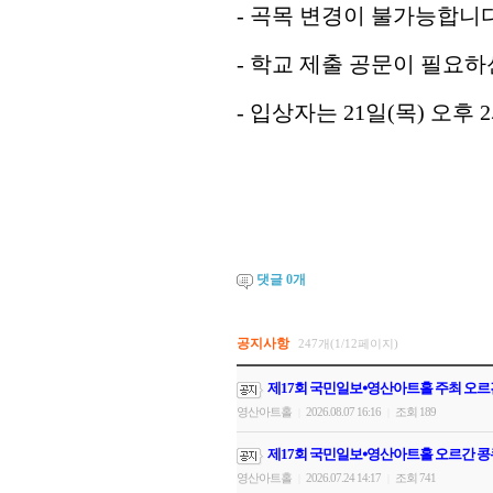
-
곡목 변경이 불가능합니
-
학교 제출 공문이 필요하
-
입상자는
21
일
(목
)
오후
2
댓글
0
개
공지사항
247개(1/12페이지)
제17회 국민일보⦁영산아트홀 주최 오르
영산아트홀
2026.08.07 16:16
조회 189
|
|
제17회 국민일보⦁영산아트홀 오르간 콩
영산아트홀
2026.07.24 14:17
조회 741
|
|