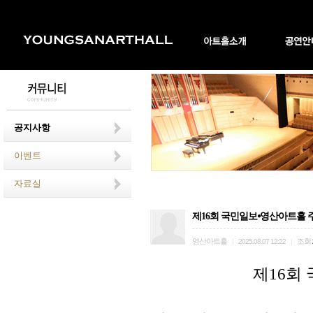
공지사항
이벤트
자료실
제16회 국민일보⦁영산아트홀 주최
영산아트홀
조회
|
2025.08.07 12:22
|
제
16
회