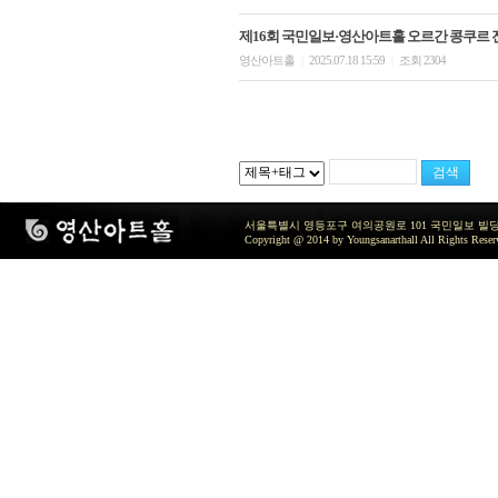
제16회 국민일보·영산아트홀 오르간 콩쿠르 전
영산아트홀
2025.07.18 15:59
조회 2304
|
|
서울특별시 영등포구 여의공원로 101 국민일보 빌딩 지하2층 / TEL 
Copyright @ 2014 by Youngsanarthall All Rights Reser