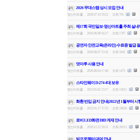
2026 무대스탭 상시 모집 안내
영산아트홀
2026.07.10 19:22
조회 701
|
|
제17회 국민일보·영산아트홀 주최 실내
영산아트홀
2026.06.08 16:27
조회 1787
|
|
공연자 안전교육(온라인) 수료증 발급 절
영산아트홀
2026.06.07 13:16
조회 1841
|
|
덧마루 사용 안내
영산아트홀
2026.06.04 17:40
조회 1475
|
|
스타인웨이 D-274 4대 보유
영산아트홀
2023.05.02 13:17
조회 15011
|
|
화환 반입 금지 안내(2022년 1월부터 시
영산아트홀
2022.01.17 17:53
조회 19626
|
|
로비 LED화면 DID 게재 안내
영산아트홀
2018.11.22 10:51
조회 26512
|
|
빔프로젝터 대여 안내