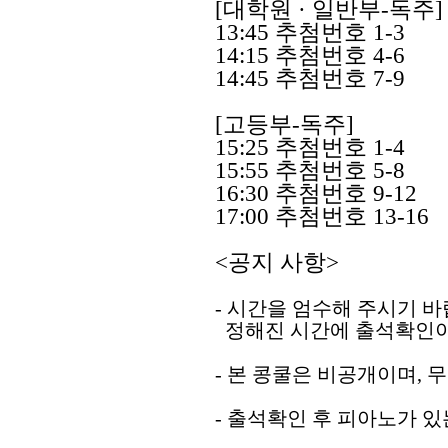
[
대학원 ·
일반부
-독주
]
13:45
추첨번호 1-3
14:15
추첨번호 4-6
14:45
추첨번호 7-9
[고등부-독주
]
15:25
추첨번호 1-4
15:55 추첨번호 5-8
16:30 추첨번호 9-12
17:00
추첨번호 13-16
<
공지 사항
>
-
시간을 엄수해 주시기 
정해진 시간에 출석확인이
-
본 콩쿨은 비공개이며
,
무
-
출석확인 후 피아노가 있