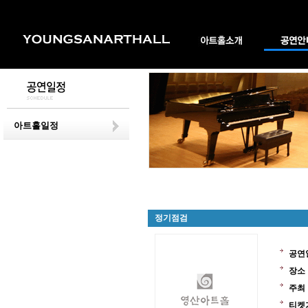
아트홀일정
정기점검
공연
장소
주최
티켓