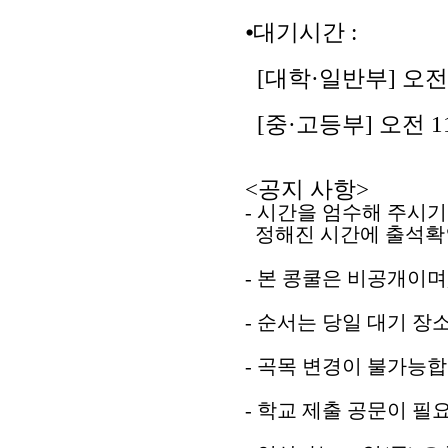
⦁
대기시간 :
[
대학·
일반부]
오전 
[중
·고등
부] 오
전 1
<
공지 사항
>
-
시간을 엄수해 주시기
정해진 시간에 출석확인
-
본 콩쿨은 비공개이며
- 순서는 당일 대기 장
-
곡목 변경이 불가능
-
학교 제출 공문이 필