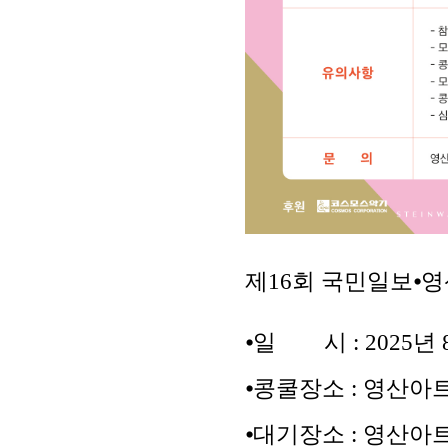
제
16
회 국민일보
⦁
영
⦁
일 시 : 2025년 
⦁
콩쿨장소 : 영산아
⦁
대기장소 : 영산아