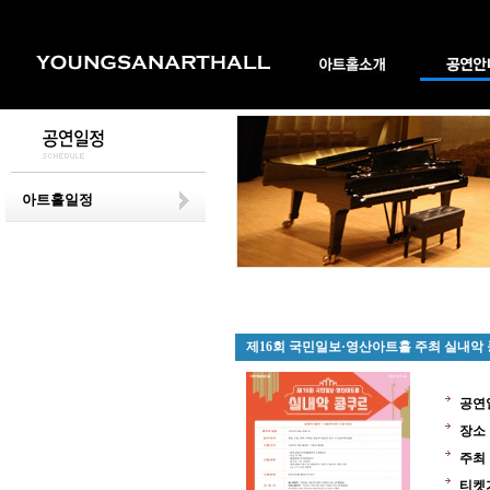
아트홀일정
제16회 국민일보·영산아트홀 주최 실내악
공연
장소
주최
티켓