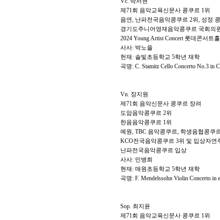
Vc.
박서현
제
71
회 음악교육신문사 콩쿠르
1
위
음연
,
난파전국음악콩쿠르
2
위
,
성정 
경기도주니어영재음악콩쿠르 국회의
2024 Young Artist Concert
롯데콘서트홀
사사
:
박노을
헌재
:
솔빛초등학교
5
학년 재학
곡명
: C. Stamitz Cello Concerto No.3 in C
Vn.
장지원
제
71
회 음악신문사 콩쿠르 장려
도암음악콩쿠르
2
위
한음음악콩쿠르
1
위
예원
, TBC
음악콩쿠르
,
학생음협콩쿠
KCO
전국음악콩쿠르
3
위 및 입상자연
난파전국음악콩쿠르 입상
사사
:
민병희
현재
:
매원초등학교
5
학년 재학
곡명
: F. Mendelssohn Violin Concerto in 
Sop.
최지윤
제
71
회 음악교육신문사 콩쿠르
1
위