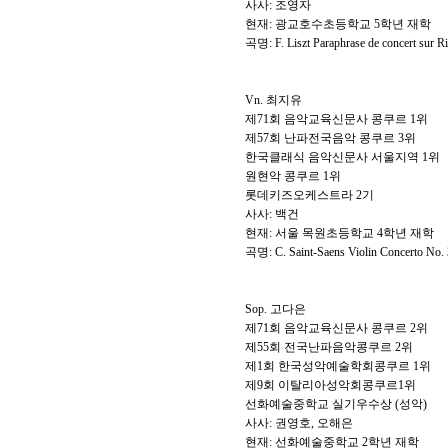
사사
:
조영자
현재
:
광교호수초등학교
5
학년 재학
곡명
: F. Liszt Paraphrase de concert sur Ri
Vn.
최지유
제
71
회 음악교육신문사 콩쿠르
1
위
제
57
회 난파전국음악 콩쿠르
3
위
한국클래식 음악신문사 서울지역
1
위
원현악 콩쿠르
1
위
롯데키즈오케스트라
2
기
사사
:
백건
현재
:
서울 목원초등학교
4
학년 재학
곡명
: C. Saint-Saens Violin Concerto No. 
Sop.
고다은
제
71
회 음악교육신문사 콩쿠르
2
위
제
55
회 전국난파음악콩쿠르
2
위
제
1
회 한국성악예술학회콩쿠르
1
위
제
9
회 이탈리아성악회콩쿠르
1
위
선화예술중학교 실기우수상
(
성악
)
사사
:
권영호
,
오해은
현재
:
선화예술중학교
2
학년 재학