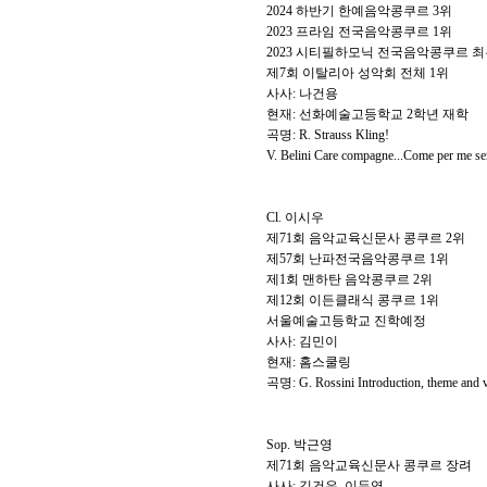
2024
하반기 한예음악콩쿠르
3
위
2023
프라임 전국음악콩쿠르
1
위
2023
시티필하모닉 전국음악콩쿠르 
제
7
회 이탈리아 성악회 전체
1
위
사사
:
나건용
현재
:
선화예술고등학교
2
학년 재학
곡명
:
R. Strauss Kling!
V. Belini Care compagne...Come per me se
Cl.
이시우
제
71
회 음악교육신문사 콩쿠르
2
위
제
57
회 난파전국음악콩쿠르
1
위
제
1
회 맨하탄 음악콩쿠르
2
위
제
12
회 이든클래식 콩쿠르
1
위
서울예술고등학교 진학예정
사사
:
김민이
현재
:
홈스쿨링
곡명
: G. Rossini
Introduction
, theme and v
Sop.
박근영
제
71
회 음악교육신문사 콩쿠르 장려
사사
:
김건우
,
이두영