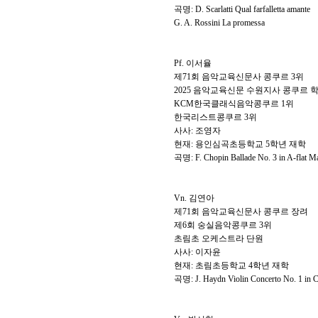
곡명
: D. Scarlatti Qual farfalletta amante
G. A. Rossini La promessa
Pf.
이서율
제
71
회 음악교육신문사 콩쿠르
3
위
2025
음악교육신문 수원지사 콩쿠르 
KCM
한국클래식음악콩쿠르
1
위
한국리스트콩쿠르
3
위
사사
:
조영자
현재
:
용인심곡초등학교
5
학년 재학
곡명
: F. Chopin Ballade No. 3 in A-flat M
Vn.
김연아
제
71
회 음악교육신문사 콩쿠르 장려
제
6
회 숭실음악콩쿠르
3
위
초림초 오케스트라 단원
사사
:
이자윤
현재
:
초림초등학교
4
학년 재학
곡명
: J. Haydn
Violin Concerto No. 1 in 