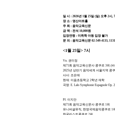
일 시
: 2026
년
1
월
25
일
(
일
)
오후
2
시
, 
장 소
:
영산아트홀
주 최
:
음악교육신문
금 액
:
전석
10,000
원
입장연령
:
미취학 아동 입장 불가
문 의
:
음악교육신문
02-549-4133, 113
<1
월
25
일
> 7
시
Vn.
권미정
제
71
회 음악교육신문사 콩쿠르
3
위
(
바
2025
년 상반기 음악세계 서울지역 콩
사사
:
조은애
현재
:
이음초등학교
2
학년 재학
곡명
: E. Lalo Symphonie Espagnole Op. 2
Pf.
이지안
제
71
회 음악교육신문사 콩쿠르
1
위
유니버셜뮤직
,
한영국제음악콩쿠르
1
한국리스트콩쿠르
2
위