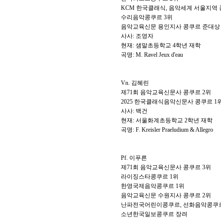
KCM
한국클래식
,
음악세계 서울지역
수리음악콩쿠르
3
위
음악교육신문 용인지사 콩쿠르 준대상
사사
:
조영자
현재
:
샘말초등학교
4
학년 재학
곡명
: M. Ravel Jeux d'eau
Vn.
김혜린
제
71
회 음악교육신문사 콩쿠르
2
위
2025
한국클래식음악신문사 콩쿠르
1
사사
:
백건
현재
:
서울화계초등학교
2
학년 재학
곡명
: F. Kreisler Praeludium & Allegro
Pf.
이푸른
제
71
회 음악교육신문사 콩쿠르
3
위
라이징스타콩쿠르
1
위
한영국제음악콩쿠르
1
위
음악교육신문 수원지사 콩쿠르
2
위
난파전국어린이콩쿠르
,
선화음악콩쿠
소년한국일보콩쿠르 장려