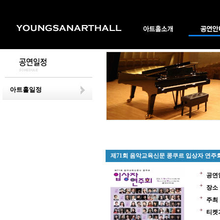
아트홀일정
제71회 음악교육신문 콩쿠르 입상자 연주
공연
장소
주최
티켓