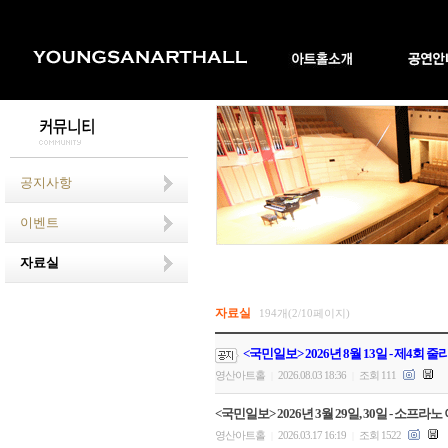
공지사항
이벤트
자료실
자료실
194개(2/10페이지)
<국민일보> 2026년 8월 13일 - 제4회
영산아트홀
2026.08.03 18:36
조회 111
|
|
<국민일보> 2026년 3월 29일, 30일 - 소
영산아트홀
2026.03.17 16:19
조회 1522
|
|