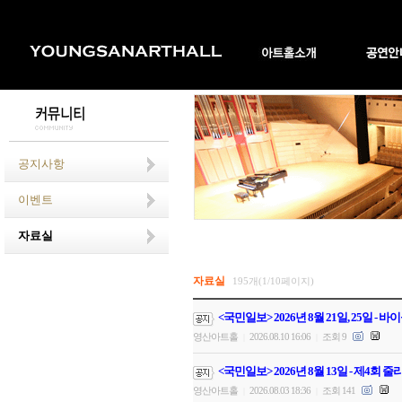
공지사항
이벤트
자료실
자료실
195개(1/10페이지)
<국민일보> 2026년 8월 21일, 25일 
영산아트홀
2026.08.10 16:06
조회 9
|
|
<국민일보> 2026년 8월 13일 - 제4회
영산아트홀
2026.08.03 18:36
조회 141
|
|