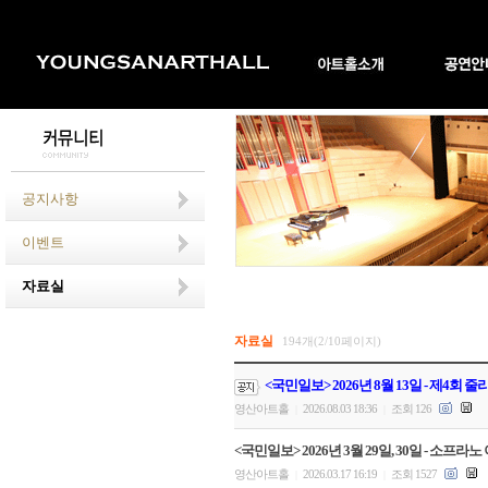
공지사항
이벤트
자료실
자료실
194개(2/10페이지)
<국민일보> 2026년 8월 13일 - 제4회
영산아트홀
2026.08.03 18:36
조회 126
|
|
<국민일보> 2026년 3월 29일, 30일 - 소
영산아트홀
2026.03.17 16:19
조회 1527
|
|