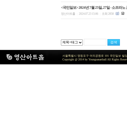
<국민일보> 2024년 7월 25일, 27일 - 
영산아트홀
2024.07.23 15:06
조회 2858
|
|
서울특별시 영등포구 여의공원로 101 국민일보 빌딩 지하2층 / TEL 
Copyright @ 2014 by Youngsanarthall All Rights Reser