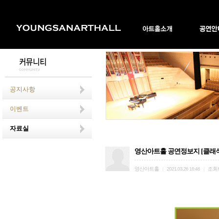
공지사항
이벤트
자료실
영산아트홀 공연정보지 [클래식영
영산아트홀
조회
|
2021.03.26 16:46
|