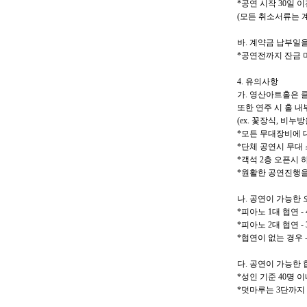
*
공연 시작
30
일 이
(
모든 취소서류는 계
바
.
계약금 납부일을
*
공연전까지 잔금 
4.
유의사항
가
.
영산아트홀은 클
또한 연주 시 홀 
(ex.
꽃장식
,
비누방
*
모든 무대장비에 
*
단체 공연시 무대
*
객석
2
층 오픈시 
*
원활한 공연진행을
나
.
공연이 가능한 
*
피아노
1
대 협연
-
*
피아노
2
대 협연
-
*
협연이 없는 경우
다
.
공연이 가능한 
*
성인 기준
40
명 이
*
덧마루는
3
단까지