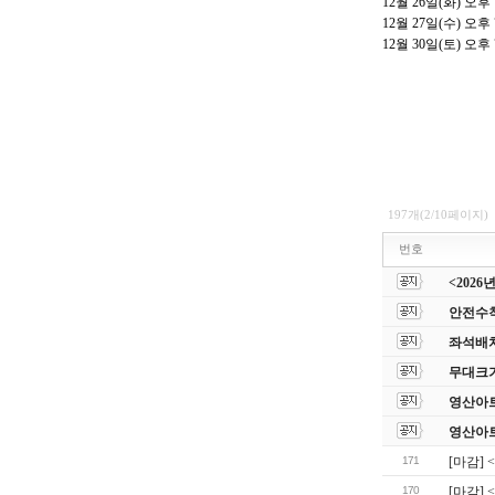
12
월
26
일
(
화
)
오후
12
월
27
일
(
수
)
오후
12
월
30
일
(
토
)
오후
197개(2/10페이지)
번호
<202
안전수칙
좌석배치
무대크
영산아
영산아
171
[마감] 
170
[마감] 