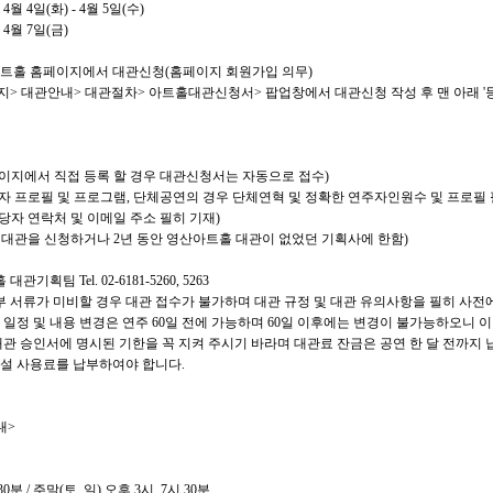
년
4
월
4
일
(
화
) - 4
월
5
일
(
수
)
년
4
월
7
일
(
금
)
트홀 홈페이지에서 대관신청
(
홈페이지 회원가입 의무
)
지
>
대관안내
>
대관절차
>
아트홀대관신청서
>
팝업창에서 대관신청 작성 후 맨 아래
'
이지에서 직접 등록 할 경우 대관신청서는 자동으로 접수
)
자 프로필 및 프로그램
,
단체공연의 경우 단체연혁 및 정확한 연주자인원수 및 프로필 
당자 연락처 및 이메일 주소 필히 기재
)
 대관을 신청하거나
2
년 동안 영산아트홀 대관이 없었던 기획사에 한함
)
홀 대관기획팀
Tel. 02-6181-5260, 5263
부 서류가 미비할 경우 대관 접수가 불가하며 대관 규정 및 대관 유의사항을 필히 사
 일정 및 내용 변경은 연주
60
일 전에 가능하며
60
일 이후에는 변경이 불가능하오니 
관 승인서에 명시된 기한을 꼭 지켜 주시기 바라며 대관료 잔금은 공연 한 달 전까지
시설 사용료를 납부하여야 합니다
.
내
>
30
분
/
주말
(
토
,
일
)
오후
3
시
, 7
시
30
분