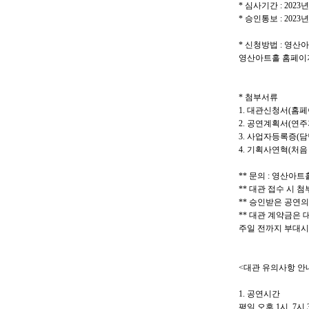
*
심사기간
: 2023
*
승인통보
: 2023
*
신청방법
:
영산아
영산아트홀 홈페이
*
첨부서류
1.
대관신청서
(
홈페
2.
공연계획서
(
연주
3.
사업자등록증
(
담
4.
기획사연혁
(
처음
**
문의
:
영산아트
**
대관 접수 시 첨
**
승인받은 공연의
**
대관 계약금은 대
주일 전까지 부대
<
대관 유의사항 안
1.
공연시간
평일 오후
1
시
, 7
시