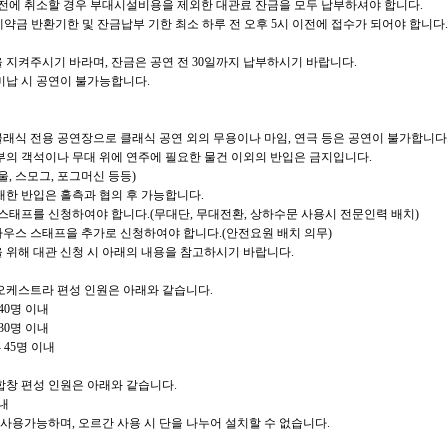
전에 취소할 경우 부대시설비용을 제외한 대관료 잔금을 모두 납부하셔야 합니다
.
약금 반환기한 및 잔금납부 기한 최소 하루 전 오후
5
시 이전에 접수가 되어야 합니다
 지켜주시기 바라며
,
잔금은 공연 전
30
일까지 납부하시기 바랍니다
.
미납 시 공연이 불가능합니다
.
래식 전용 공연장으로 클래식 공연 외의 무용이나 마임
,
연극 등은 공연이 불가합니다
내부의 객석이나 무대 위에 연주에 필요한 물건 이외의 반입은 금지입니다
.
울
,
스모그
,
포그머신 등등
)
대한 반입은 홀측과 협의 후 가능합니다
.
 스태프를 신청하여야 합니다
.(
무대단
,
무대전환
,
상하수문 사용시 전문인력 배치
)
하우스 스태프을 추가로 신청하여야 합니다
.(
안전요원 배치 의무
)
 위해 대관 신청 시 아래의 내용을 참고하시기 바랍니다
.
오케스트라 편성 인원은 아래와 같습니다
.
 40
명 이내
 30
명 이내
- 45
명 이내
합창 편성 인원은 아래와 같습니다
.
내
 사용가능하며
,
오르간 사용 시 단을 나누어 설치할 수 없습니다
.