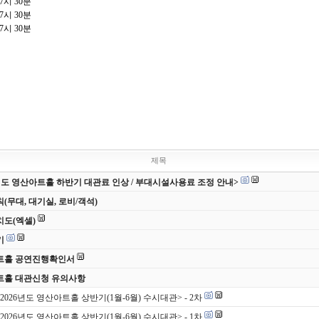
7
시
30
분
7
시
30
분
7
시
30
분
제목
6년도 영산아트홀 하반기 대관료 인상 / 부대시설사용료 조정 안내>
(무대, 대기실, 로비/객석)
도(엑셀)
기
트홀 공연진행확인서
트홀 대관신청 유의사항
<2026년도 영산아트홀 상반기(1월-6월) 수시대관> - 2차
<2026년도 영산아트홀 상반기(1월-6월) 수시대관> - 1차