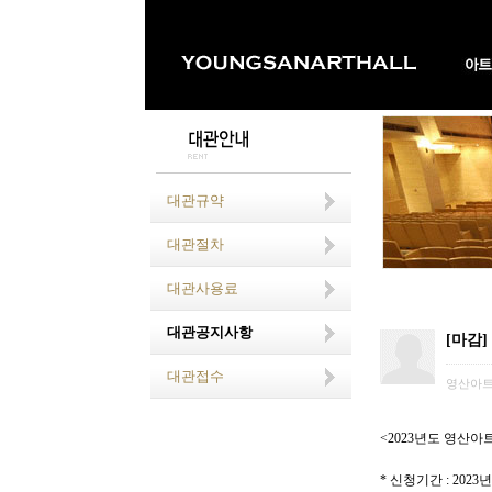
대관규약
대관절차
대관사용료
대관공지사항
[마감]
대관접수
영산아
<2023
년도 영산아
*
신청기간
: 2023