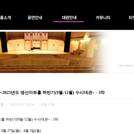
 <2023년도 영산아트홀 하반기(9월-12월) 수시대관> - 3차
트홀
조회
3789
|
2023.03.27 16:54
|
트홀 하반기
(9
월
-12
월
)
수시대관
> - 3
차
년
3
월
27
일
(
월
) - 4
월
3
일
(
월
)