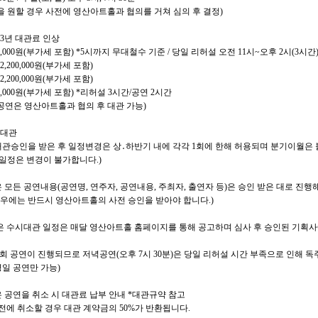
 원할 경우 사전에 영산아트홀과 협의를 거쳐 심의 후 결정
)
3
년 대관료 인상
,000
원
(
부가세 포함
) *5
시까지 무대철수 기준
/
당일 리허설 오전
11
시
~
오후
2
시
(3
시간
2,200,000
원
(
부가세 포함
)
2,200,000
원
(
부가세 포함
)
,000
원
(
부가세 포함
) *
리허설
3
시간
/
공연
2
시간
공연은 영산아트홀과 협의 후 대관 가능
)
시대관
관승인을 받은 후 일정변경은 상
․
하반기 내에 각각
1
회에 한해 허용되며 분기이월은
 일정은 변경이 불가합니다
.)
 모든 공연내용
(
공연명
,
연주자
,
공연내용
,
주최자
,
출연자 등
)
은 승인 받은 대로 진행
우에는 반드시 영산아트홀의 사전 승인을 받아야 합니다
.)
은 수시대관 일정은 매달 영산아트홀 홈페이지를 통해 공고하며 심사 후 승인된 기획
회 공연이 진행되므로 저녁공연
(
오후
7
시
30
분
)
은 당일 리허설 시간 부족으로 인해 독
평일 공연만 가능
)
 공연을 취소 시 대관료 납부 안내
*
대관규약 참고
전에 취소할 경우 대관 계약금의
50%
가 반환됩니다
.