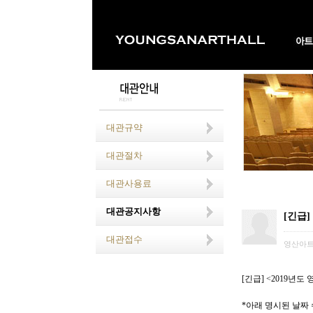
대관규약
대관절차
대관사용료
대관공지사항
[긴급]
대관접수
영산아
[긴급] <2019
년도 
*아래 명시된 날짜