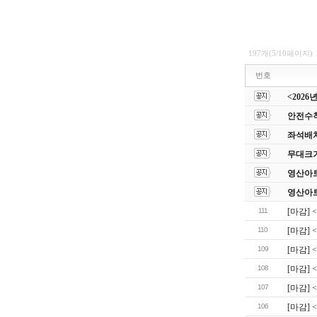
197개(5/10페이지)
번호
<202
안전수칙
좌석배치
무대크
영산아
영산아
111
[마감] 
110
[마감] 
109
[마감] 
108
[마감] 
107
[마감] 
106
[마감]