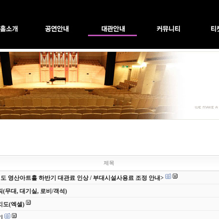
제목
6년도 영산아트홀 하반기 대관료 인상 / 부대시설사용료 조정 안내>
(무대, 대기실, 로비/객석)
도(엑셀)
기