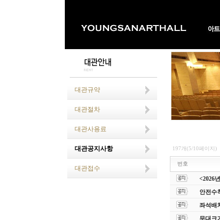
대관규약
대관절차
대관사용료
대관공지사항
197개(5/10페이지)
번호
대관접수
<202
안전수칙
좌석배치
무대크