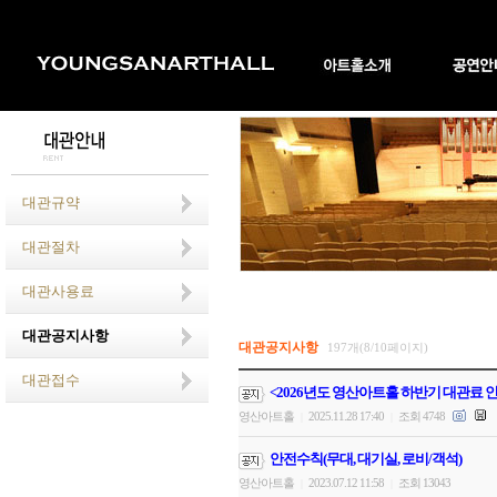
대관규약
대관절차
대관사용료
대관공지사항
대관공지사항
197개(8/10페이지)
대관접수
<2026년도 영산아트홀 하반기 대관료 
영산아트홀
2025.11.28 17:40
조회 4748
|
|
안전수칙(무대, 대기실, 로비/객석)
영산아트홀
2023.07.12 11:58
조회 13043
|
|