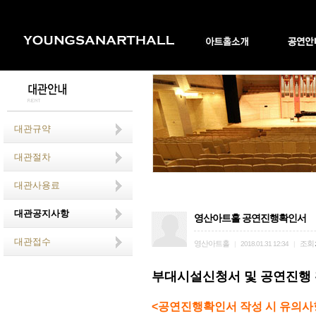
대관규약
대관절차
대관사용료
대관공지사항
영산아트홀 공연진행확인서
대관접수
영산아트홀
조회
|
2018.01.31 12:34
|
부대시설신청서 및 공연진행
<공연진행확인서 작성 시 유의사