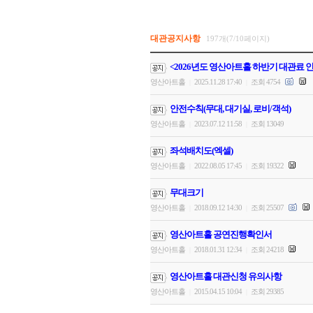
대관공지사항
197개(7/10페이지)
<2026년도 영산아트홀 하반기 대관료 
영산아트홀
2025.11.28 17:40
조회 4754
|
|
안전수칙(무대, 대기실, 로비/객석)
영산아트홀
2023.07.12 11:58
조회 13049
|
|
좌석배치도(엑셀)
영산아트홀
2022.08.05 17:45
조회 19322
|
|
무대크기
영산아트홀
2018.09.12 14:30
조회 25507
|
|
영산아트홀 공연진행확인서
영산아트홀
2018.01.31 12:34
조회 24218
|
|
영산아트홀 대관신청 유의사항
영산아트홀
2015.04.15 10:04
조회 29385
|
|