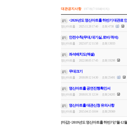
대관공지사항
197개(7/10페이지)
<2026년도 영산아트홀 하반기 대관료 
영산아트홀
2025.11.28 17:40
조회 4738
|
|
안전수칙(무대, 대기실, 로비/객석)
영산아트홀
2023.07.12 11:58
조회 13033
|
|
좌석배치도(엑셀)
영산아트홀
2022.08.05 17:45
조회 19298
|
|
무대크기
영산아트홀
2018.09.12 14:30
조회 25491
|
|
영산아트홀 공연진행확인서
영산아트홀
2018.01.31 12:34
조회 24205
|
|
영산아트홀 대관신청 유의사항
영산아트홀
2015.04.15 10:04
조회 29369
|
|
[마감] <2019년도 영산아트홀 하반기(7월-12월)