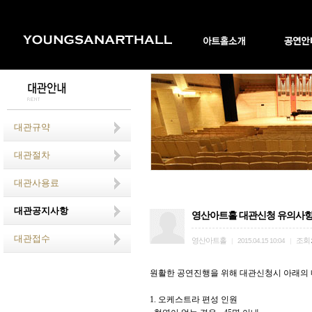
대관규약
대관절차
대관사용료
대관공지사항
영산아트홀 대관신청 유의사
대관접수
영산아트홀
조회
|
2015.04.15 10:04
|
원활한 공연진행을 위해 대관신청시 아래의 
1. 오케스트라 편성 인원