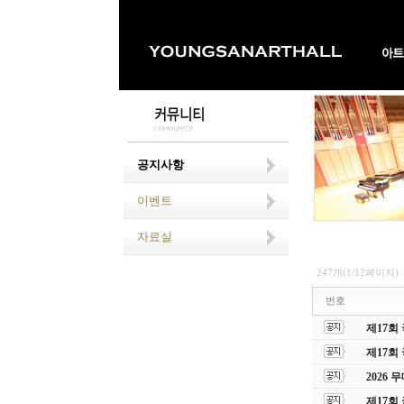
공지사항
이벤트
자료실
247개(1/12페이지)
번호
제17회
제17회
2026
제17회