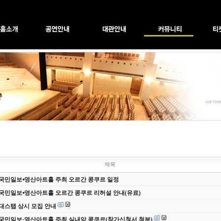
제목
 국민일보⦁영산아트홀 주최 오르간 콩쿠르 일정
 국민일보⦁영산아트홀 오르간 콩쿠르 리허설 안내(유료)
 무대스탭 상시 모집 안내
 국민일보·영산아트홀 주최 실내악 콩쿠르(참가신청서 첨부)