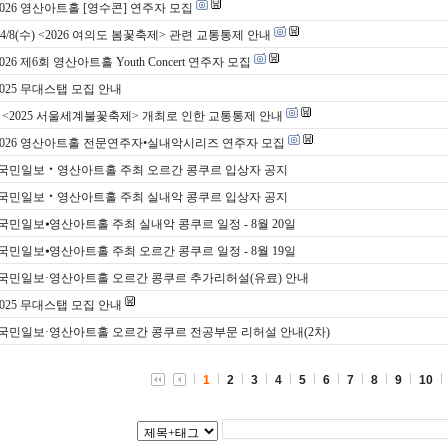
2026 영산아트홀 [영수콘] 연주자 모집
)~4/8(수) <2026 여의도 봄꽃축제> 관련 교통통제 안내
2026 제6회 영산아트홀 Youth Concert 연주자 모집
2025 무대스탭 모집 안내
(토) <2025 서울세계불꽃축제> 개최로 인한 교통통제 안내
 2026 영산아트홀 전문연주자•실내악시리즈 연주자 모집
 국민일보‧영산아트홀 주최 오르간 콩쿠르 입상자 공지
 국민일보‧영산아트홀 주최 실내악 콩쿠르 입상자 공지
 국민일보⦁영산아트홀 주최 실내악 콩쿠르 일정 - 8월 20일
 국민일보⦁영산아트홀 주최 오르간 콩쿠르 일정 - 8월 19일
 국민일보·영산아트홀 오르간 콩쿠르 추가리허설(유료) 안내
2025 무대스탭 모집 안내
 국민일보·영산아트홀 오르간 콩쿠르 전공부문 리허설 안내(2차)
1
2
3
4
5
6
7
8
9
10