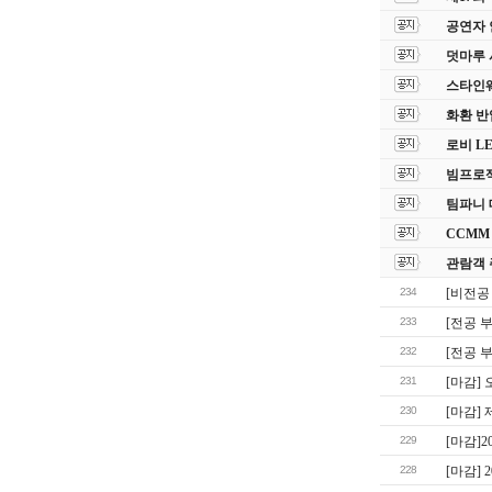
공연자 
덧마루 
스타인웨이
화환 반
로비 L
빔프로젝
팀파니 
CCMM
관람객 
234
[비전공
233
[전공 
232
[전공 
231
[마감]
230
[마감]
229
[마감]
228
[마감] 