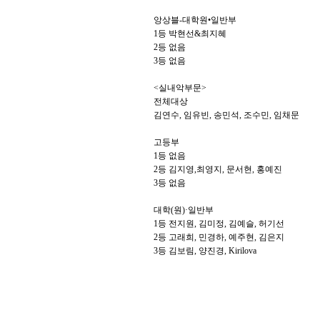
앙상블-대학원•일반부
1등 박현선&최지혜
2등 없음
3등 없음
<실내악부문>
전체대상
김연수, 임유빈, 송민석, 조수민, 임채문
고등부
1등 없음
2등 김지영,최영지, 문서현, 홍예진
3등 없음
대학(원)·일반부
1등 전지원, 김미정, 김예슬, 허기선
2등 고래희, 민경하, 예주현, 김은지
3등 김보림, 양진경, Kirilova