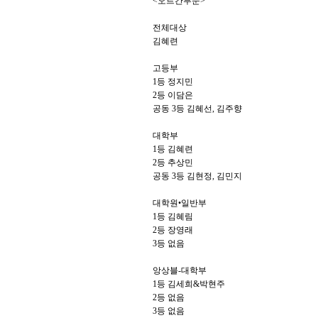
<오르간부문>
전체대상
김혜련
고등부
1등 정지민
2등 이담은
공동 3등 김혜선, 김주향
대학부
1등 김혜련
2등 추상민
공동 3등 김현정, 김민지
대학원•일반부
1등 김혜림
2등 장영래
3등 없음
앙상블-대학부
1등 김세희&박현주
2등 없음
3등 없음