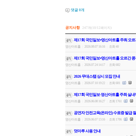
댓글
0
개
공지사항
247개(10/12페이지)
제17회 국민일보⦁영산아트홀 주최 오르
영산아트홀
2026.08.07 16:16
조회 40
|
|
제17회 국민일보⦁영산아트홀 오르간 콩
영산아트홀
2026.07.24 14:17
조회 682
|
|
2026 무대스탭 상시 모집 안내
영산아트홀
2026.07.10 19:22
조회 681
|
|
제17회 국민일보·영산아트홀 주최 실내
영산아트홀
2026.06.08 16:27
조회 1761
|
|
공연자 안전교육(온라인) 수료증 발급 절
영산아트홀
2026.06.07 13:16
조회 1786
|
|
덧마루 사용 안내