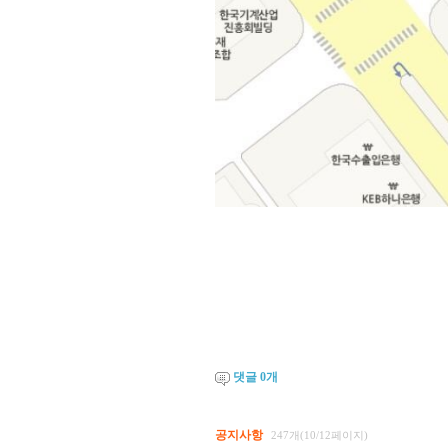
댓글
0
개
공지사항
247개(10/12페이지)