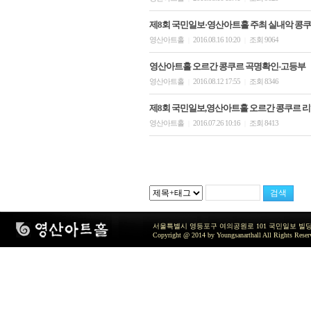
제8회 국민일보·영산아트홀 주최 실내악 콩쿠
영산아트홀
2016.08.16 10:20
조회 9064
|
|
영산아트홀 오르간 콩쿠르 곡명확인-고등부
영산아트홀
2016.08.12 17:55
조회 8346
|
|
제8회 국민일보,영산아트홀 오르간 콩쿠르 리
영산아트홀
2016.07.26 10:16
조회 8413
|
|
서울특별시 영등포구 여의공원로 101 국민일보 빌딩 지하2층 / TEL 
Copyright @ 2014 by Youngsanarthall All Rights Reser