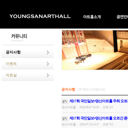
공지사항
이벤트
자료실
공지사항
247개(11/12페이지)
제17회 국민일보⦁영산아트홀 주최 오르
영산아트홀
2026.08.07 16:16
조회 221
|
|
제17회 국민일보⦁영산아트홀 오르간 콩
영산아트홀
2026.07.24 14:17
조회 755
|
|