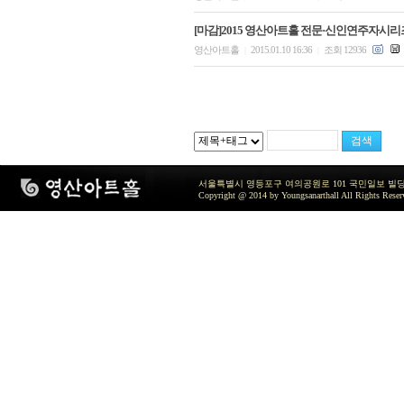
[마감]2015 영산아트홀 전문·신인연주자시리
영산아트홀
2015.01.10 16:36
조회 12936
|
|
서울특별시 영등포구 여의공원로 101 국민일보 빌딩 지하2층 / TEL 
Copyright @ 2014 by Youngsanarthall All Rights Reser