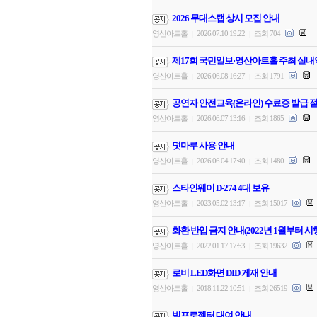
2026 무대스탭 상시 모집 안내
영산아트홀
2026.07.10 19:22
조회 704
|
|
제17회 국민일보·영산아트홀 주최 실내
영산아트홀
2026.06.08 16:27
조회 1791
|
|
공연자 안전교육(온라인) 수료증 발급 절
영산아트홀
2026.06.07 13:16
조회 1865
|
|
덧마루 사용 안내
영산아트홀
2026.06.04 17:40
조회 1480
|
|
스타인웨이 D-274 4대 보유
영산아트홀
2023.05.02 13:17
조회 15017
|
|
화환 반입 금지 안내(2022년 1월부터 시
영산아트홀
2022.01.17 17:53
조회 19632
|
|
로비 LED화면 DID 게재 안내
영산아트홀
2018.11.22 10:51
조회 26519
|
|
빔프로젝터 대여 안내