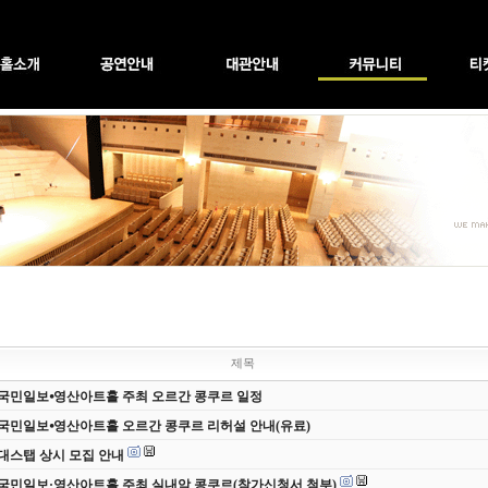
제목
 국민일보⦁영산아트홀 주최 오르간 콩쿠르 일정
 국민일보⦁영산아트홀 오르간 콩쿠르 리허설 안내(유료)
 무대스탭 상시 모집 안내
 국민일보·영산아트홀 주최 실내악 콩쿠르(참가신청서 첨부)