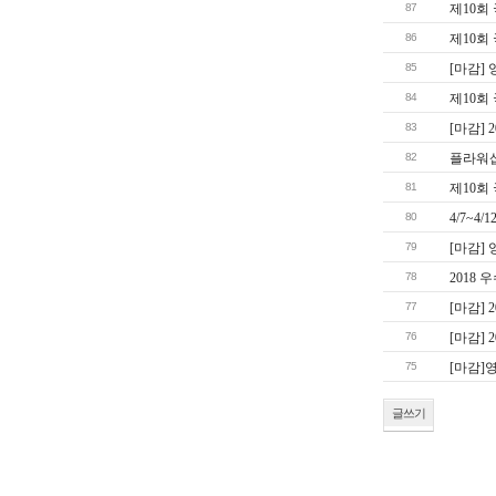
87
제10회
86
제10회
85
[마감]
84
제10회
83
[마감]
82
플라워
81
제10회
80
4/7~4
79
[마감]
78
2018
77
[마감]
76
[마감]
75
[마감]
글쓰기