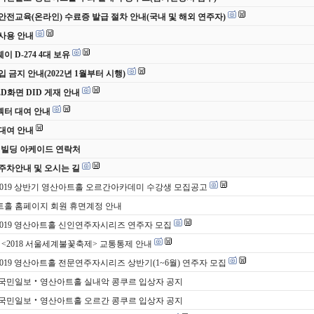
안전교육(온라인) 수료증 발급 절차 안내(국내 및 해외 연주자)
사용 안내
 D-274 4대 보유
입 금지 안내(2022년 1월부터 시행)
ED화면 DID 게재 안내
터 대여 안내
대여 안내
 빌딩 아케이드 연락처
주차안내 및 오시는 길
 2019 상반기 영산아트홀 오르간아카데미 수강생 모집공고
홀 홈페이지 회원 휴면계정 안내
 2019 영산아트홀 신인연주자시리즈 연주자 모집
토) <2018 서울세계불꽃축제> 교통통제 안내
 2019 영산아트홀 전문연주자시리즈 상반기(1~6월) 연주자 모집
 국민일보‧영산아트홀 실내악 콩쿠르 입상자 공지
 국민일보‧영산아트홀 오르간 콩쿠르 입상자 공지