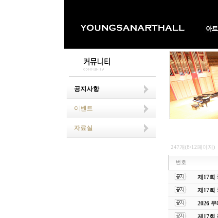
공지사항
이벤트
자료실
247개(8/12페이지)
번호
제17회
제17회
2026
제17회