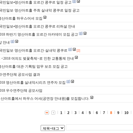
 국민일보⦁영산아트홀 오르간 콩쿠르 일정 공고
 국민일보·영산아트홀 주최 실내악 콩쿠르 일정 공고
 영산아트홀 하우스어셔 모집
 국민일보⦁영산아트홀 오르간 콩쿠르 리허설 안내
 2018 하반기 영산아트홀 오르간 아카데미 모집 공고
샵 안내
 국민일보·영산아트홀 오르간·실내악 콩쿠르
[2]
/12 <2018 여의도 벚꽃축제>로 인한 교통통제 안내
 영산아트홀 대관·기획팀 업무 보조 모집 공고
 우수연주단체 공모사업 결과
 2018 영산아트홀 실내악시리즈 연주자 모집
 2018 우수연주단체 공모사업
영산아트홀에서 하우스 어셔(공연장 안내원)를 모집합니다.
1
2
3
4
5
6
7
8
9
10