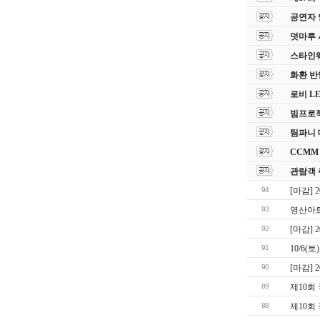
공연자 
덧마루 
스타인웨이
화환 반
로비 L
빔프로젝
팀파니 
CCMM
관람객 
94
[마감]
93
영산아트
92
[마감]
91
10/6(
90
[마감]
89
제10회
88
제10회