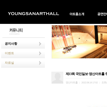
공지사항
이벤트
자료실
제13회 국민일보·영산아트홀 
영산아트홀
조회
|
2022.08.16 17:02
|