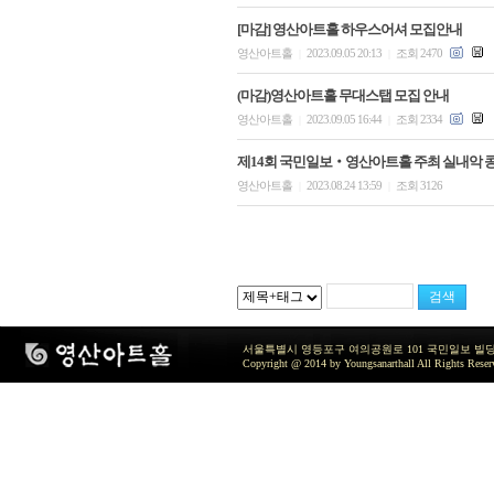
[마감] 영산아트홀 하우스어셔 모집안내
영산아트홀
2023.09.05 20:13
조회 2470
|
|
(마감)영산아트홀 무대스탭 모집 안내
영산아트홀
2023.09.05 16:44
조회 2334
|
|
제14회 국민일보‧영산아트홀 주최 실내악 
영산아트홀
2023.08.24 13:59
조회 3126
|
|
서울특별시 영등포구 여의공원로 101 국민일보 빌딩 지하2층 / TEL 
Copyright @ 2014 by Youngsanarthall All Rights Reser