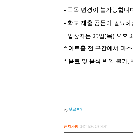
-
곡목 변경이 불가능합니
-
학교 제출 공문이 필요하
-
입상자는
25
일
(
목
)
오후
2
*
아트홀 전 구간에서 마스
*
음료 및 음식 반입 불가
,
댓글
0
개
공지사항
247개(3/12페이지)