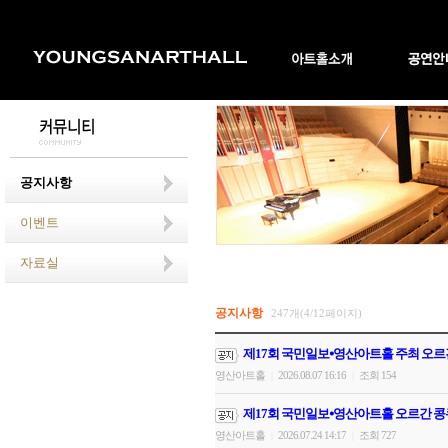
공지사항
이벤트
자료실
공지사항
247개(4/12페이지)
제17회 국민일보⦁영산아트홀 주최 오르
영산아트홀
2026.08.07 16:16
조회 154
|
|
제17회 국민일보⦁영산아트홀 오르간 콩
영산아트홀
2026.07.24 14:17
조회 727
|
|