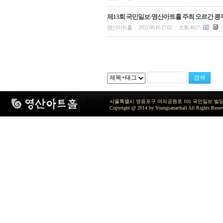
제13회 국민일보·영산아트홀 주최 오르간 콩
영산아트홀
2022.08.16 17:02
조회 4617
|
|
서울특별시 영등포구 여의공원로 101 국민일보 빌딩 지하2층 / TEL 
Copyright @ 2014 by Youngsanarthall All Rights Reser