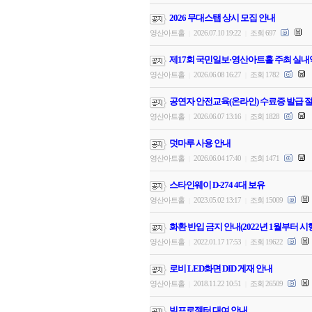
2026 무대스탭 상시 모집 안내
영산아트홀
2026.07.10 19:22
조회 697
|
|
제17회 국민일보·영산아트홀 주최 실내
영산아트홀
2026.06.08 16:27
조회 1782
|
|
공연자 안전교육(온라인) 수료증 발급 절
영산아트홀
2026.06.07 13:16
조회 1828
|
|
덧마루 사용 안내
영산아트홀
2026.06.04 17:40
조회 1471
|
|
스타인웨이 D-274 4대 보유
영산아트홀
2023.05.02 13:17
조회 15009
|
|
화환 반입 금지 안내(2022년 1월부터 시
영산아트홀
2022.01.17 17:53
조회 19622
|
|
로비 LED화면 DID 게재 안내
영산아트홀
2018.11.22 10:51
조회 26509
|
|
빔프로젝터 대여 안내