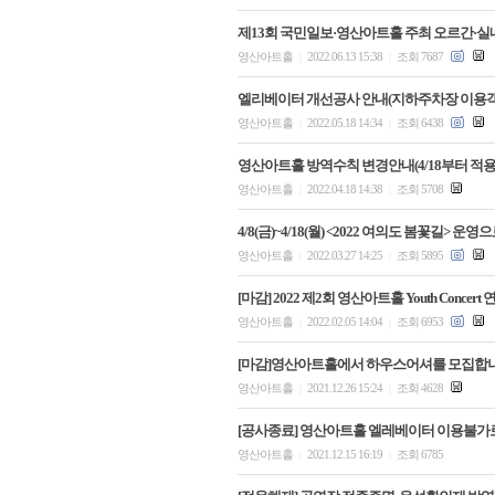
제13회 국민일보·영산아트홀 주최 오르간·실
영산아트홀
2022.06.13 15:38
조회 7687
|
|
엘리베이터 개선공사 안내(지하주차장 이용객
영산아트홀
2022.05.18 14:34
조회 6438
|
|
영산아트홀 방역수칙 변경안내(4/18부터 적용
영산아트홀
2022.04.18 14:38
조회 5708
|
|
4/8(금)~4/18(월) <2022 여의도 봄꽃길> 
영산아트홀
2022.03.27 14:25
조회 5895
|
|
[마감] 2022 제2회 영산아트홀 Youth Concer
영산아트홀
2022.02.05 14:04
조회 6953
|
|
[마감]영산아트홀에서 하우스어셔를 모집합니
영산아트홀
2021.12.26 15:24
조회 4628
|
|
[공사종료] 영산아트홀 엘레베이터 이용불가로
영산아트홀
2021.12.15 16:19
조회 6785
|
|