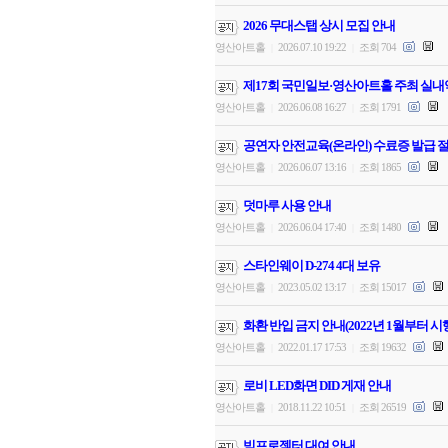
2026 무대스탭 상시 모집 안내
영산아트홀
2026.07.10 19:22
조회 704
|
|
제17회 국민일보·영산아트홀 주최 실내
영산아트홀
2026.06.08 16:27
조회 1791
|
|
공연자 안전교육(온라인) 수료증 발급 절
영산아트홀
2026.06.07 13:16
조회 1865
|
|
덧마루 사용 안내
영산아트홀
2026.06.04 17:40
조회 1480
|
|
스타인웨이 D-274 4대 보유
영산아트홀
2023.05.02 13:17
조회 15017
|
|
화환 반입 금지 안내(2022년 1월부터 시
영산아트홀
2022.01.17 17:53
조회 19632
|
|
로비 LED화면 DID 게재 안내
영산아트홀
2018.11.22 10:51
조회 26519
|
|
빔프로젝터 대여 안내