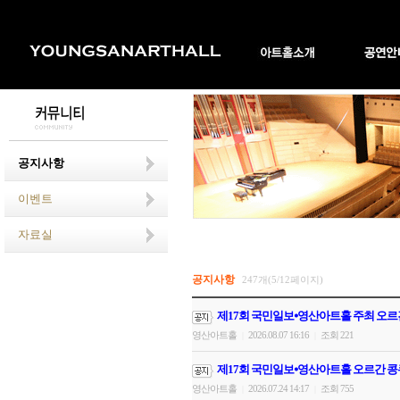
공지사항
이벤트
자료실
공지사항
247개(5/12페이지)
제17회 국민일보⦁영산아트홀 주최 오르
영산아트홀
2026.08.07 16:16
조회 221
|
|
제17회 국민일보⦁영산아트홀 오르간 콩
영산아트홀
2026.07.24 14:17
조회 755
|
|