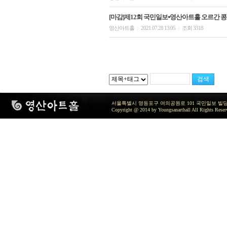
[마감]제12회 국민일보⦁영산아트홀 오르간 콩
영산아트홀
2021.07.28 13:05
조회 3318
|
|
서울특별시 영등포구 여의공원로 101 국민일보 빌딩 지하2층 / TEL 
Copyright @ 2014 by Youngsanarthall All Rights Reser