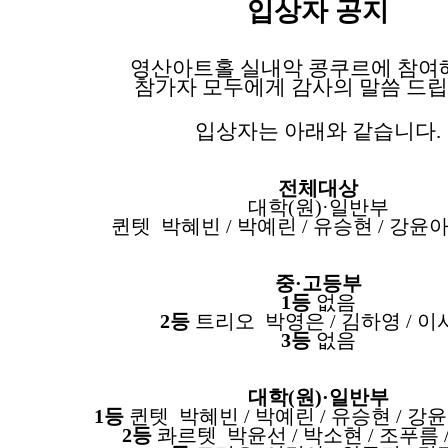
입상자 공지
영산아트홀 실내악 콩쿠르에 참여
참가자 모두에게 감사의 말씀 드
입상자는 아래와 같습니다
.
전체대상
대학
(
원
)·
일반부
퀸텟 박혜빈
/
박예린
/
유승현
/
강윤
중
·
고등부
1등
없음
2등
트리오 박영은
/
김하영
/
이
3등
없음
대학
(
원
)·
일반부
1등
퀸텟 박혜빈
/
박예린
/
유승현
/
강
2등
콰르텟 박윤선
/
박소현
/
조푸름