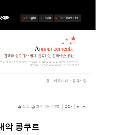
홈 > 커뮤니티 > 공지사항
신고
인쇄
스크랩
내악 콩쿠르