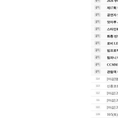
2026
제17회
공연자 
덧마루 
스타인웨이
화환 반
로비 L
빔프로젝
팀파니 
CCMM
관람객 
114
[마감]
113
신종코
112
[마감]
111
[마감]
110
[마감]
109
10/5