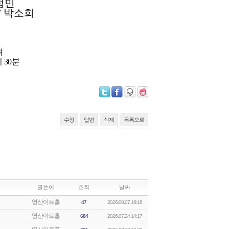
정민
/
박소희
최
시
30
분
수정
답변
삭제
목록으로
글쓴이
조회
날짜
영산아트홀
47
2026.08.07 16:16
영산아트홀
684
2026.07.24 14:17