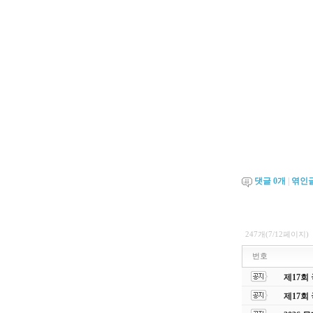
댓글
0
개
|
엮인
247개(7/12페이지)
번호
제17회
제17회