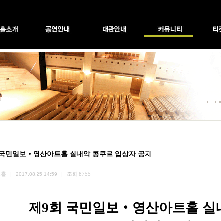
 국민일보‧영산아트홀 실내악 콩쿠르 입상자 공지
트홀
조회
8755
|
2017.08.25 14:59
|
제
9
회 국민일보
‧
영산아트홀 실