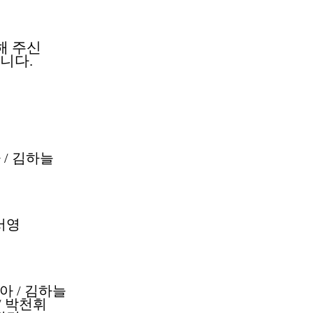
해 주신
립니다
.
아
/
김하늘
서영
윤아
/
김하늘
/
박천휘