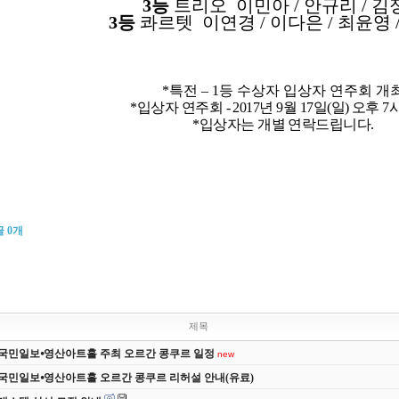
3등
트리오 이민아
/
안규리
/
김
3등
콰르텟 이연경
/
이다은
/
최윤영
*
특전
–
1
등 수상자 입상자 연주회 개
*
입상자 연주회
- 2017
년
9
월
17
일
(
일
)
오후
7
*
입상자는 개별 연락드립니다
.
글
0
개
제목
 국민일보⦁영산아트홀 주최 오르간 콩쿠르 일정
new
 국민일보⦁영산아트홀 오르간 콩쿠르 리허설 안내(유료)