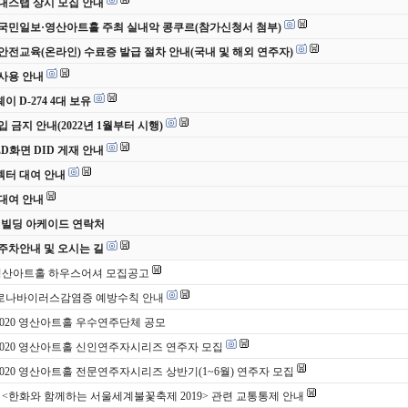
 무대스탭 상시 모집 안내
 국민일보·영산아트홀 주최 실내악 콩쿠르(참가신청서 첨부)
안전교육(온라인) 수료증 발급 절차 안내(국내 및 해외 연주자)
사용 안내
 D-274 4대 보유
입 금지 안내(2022년 1월부터 시행)
ED화면 DID 게재 안내
터 대여 안내
대여 안내
 빌딩 아케이드 연락처
주차안내 및 오시는 길
영산아트홀 하우스어셔 모집공고
로나바이러스감염증 예방수칙 안내
 2020 영산아트홀 우수연주단체 공모
 2020 영산아트홀 신인연주자시리즈 연주자 모집
 2020 영산아트홀 전문연주자시리즈 상반기(1~6월) 연주자 모집
(토) <한화와 함께하는 서울세계불꽃축제 2019> 관련 교통통제 안내