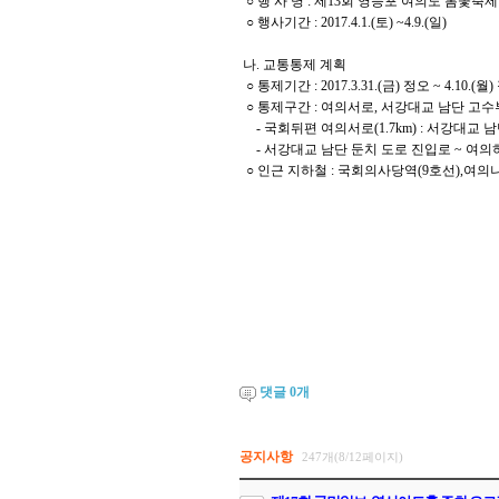
○ 행 사 명 : 제13회 영등포 여의도 봄
○ 행사기간 : 2017.4.1.(토) ~4.9.(일)
나. 교통통제 계획
○ 통제기간 : 2017.3.31.(금) 정오 ~ 4.10.(월
○ 통제구간 : 여의서로, 서강대교 남단 고수
- 국회뒤편 여의서로(1.7km) : 서강대교
- 서강대교 남단 둔치 도로 진입로 ~ 여의하류
○ 인근 지하철 : 국회의사당역(9호선),여의나
댓글
0
개
공지사항
247개(8/12페이지)