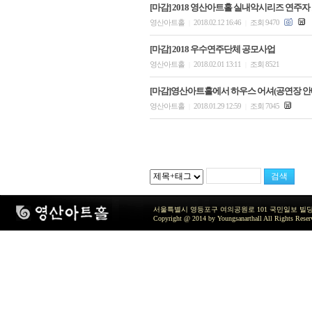
[마감] 2018 영산아트홀 실내악시리즈 연주자
영산아트홀
2018.02.12 16:46
조회 9470
|
|
[마감] 2018 우수연주단체 공모사업
영산아트홀
2018.02.01 13:11
조회 8521
|
|
[마감]영산아트홀에서 하우스 어셔(공연장 안
영산아트홀
2018.01.29 12:59
조회 7045
|
|
서울특별시 영등포구 여의공원로 101 국민일보 빌딩 지하2층 / TEL 
Copyright @ 2014 by Youngsanarthall All Rights Reser